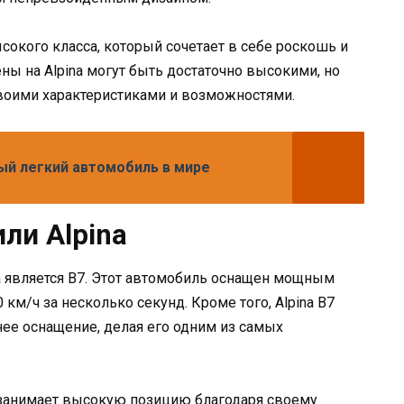
окого класса, который сочетает в себе роскошь и
ены на Alpina могут быть достаточно высокими, но
воими характеристиками и возможностями.
мый легкий автомобиль в мире
ли Alpina
a является B7. Этот автомобиль оснащен мощным
км/ч за несколько секунд. Кроме того, Alpina B7
нее оснащение, делая его одним из самых
 занимает высокую позицию благодаря своему