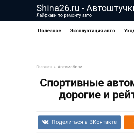
Перейти
Shina26.ru - Автоштучк
к
Лайфхаки по ремонту авто
контенту
Полезное
Эксплуатация авто
Ухо
Главная
»
Автомобили
Спортивные автом
дорогие и рей
Поделиться в ВКонтакте