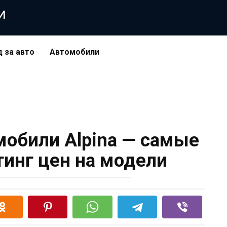
и
д за авто
Автомобили
обили Alpina — самые
тинг цен на модели