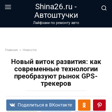
Перейти
Shina26.ru -
к
Автоштучки
контенту
Лайфхаки по ремонту авто
Главная
»
Новости
Новый виток развития: как
современные технологии
преобразуют рынок GPS-
трекеров
Поделиться в ВКонтакте