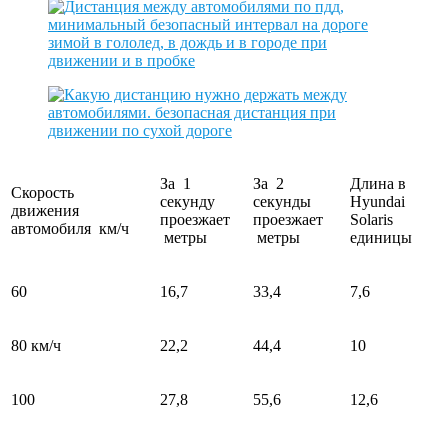
За 1
За 2
Длина в
Скорость
секунду
секунды
Hyundai
движения
проезжает
проезжает
Solaris
автомобиля км/ч
метры
метры
единицы
60
16,7
33,4
7,6
80 км/ч
22,2
44,4
10
100
27,8
55,6
12,6