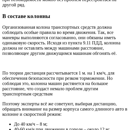
другой ряд.
В составе колонны
Организованная колона транспортных средств должна
соблюдать особые правила во время движения. Так, все
маневры выполняются согласованно, они обязаны иметь
одинаковую скорость. Исходя из пункта 9.11 ПДД, колонна
должна не оставлять между машинами расстояние,
позволяющее другим движущимся машинам обгонять её.
По теории дистанция рассчитывается 1 м. на 1 км/ч, для
обеспечения безопасности при резком торможении. Но
соблюдая это, колонна машин растянется на большое
расстояние, что создаст немало проблем другим
транспортным средствам
Поэтому эксперты всё же советуют, выбирая дистанцию,
обращать внимание на размер корпуса самого длинного авто в
колонне и скоростной режим:
До 40 км/ч – 8 м;
40-60 км/ч при движении в городе – около 12 м;