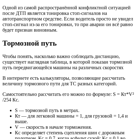
Одной из самой распространённой конфликтной ситуацией
после ДТП является тонировка стоп-сигналов на
автотранспортном средстве. Если водитель просто не увидел
стоп-сигнал из-за его тонировки, то при аварии он всё равно
будет признан виновным.
Тормозной путь
Чтобы понять, насколько важно соблюдать дистанцию,
существует наглядная таблица, в которой показан тормозной
путь передвигающейся машины на различных скоростях
В интернете есть калькуляторы, позволяющие рассчитать
величину тормозного пути для ТС разных категорий.
Самостоятельно рассчитать его можно по формуле: S = Кт*V²
/254 Кс.
S — тормозной путь в метрах.
Кт — для легковой машины = 1, для грузовой = 1,4 и
выше.
V — скорость в начале торможения.
Кс определяет степень сцепления шин с дорожным
полотном. Кс = 0,7, когда асфальт сухой; Кс = 0,1 во