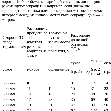
дороге. Чтобы избежать аварийной ситуации, дистанцию
рекомендуют сокращать. Например, если движение
транспортного потока идет со скоростью меньше 60 км/час,
интервал между машинами может быть сокращен до 4 — 5
метров.
Расстояние,
пройденное
Тормозной
Расстояние
Скорость ТС
ТС
путь в
до полной
перед
(быстрая
зависимости
остановки
торможением
реакция
от
ТС, м
водителя за
покрытия, м
1 с), м
мокрое
сухое
обл
сухое
мокрое
обледенелое
(гр. 2
(гр. 2 гр. 3)
(гр.
гр. 4)
30 км/ч
8
6
9
17
14
40 км/ч
11
11
15
31
22
50 км/ч
14
16
24
48
30
60 км/ч
17
23
35
69
40
70 км/ч
19
31
47
94
50
80 км/ч
22
41
62
123
63