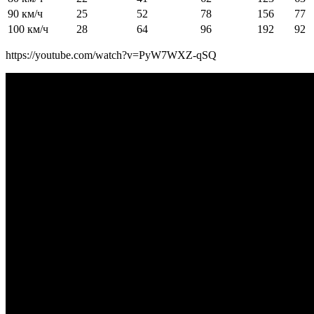
90 км/ч
25
52
78
156
77
100 км/ч
28
64
96
192
92
https://youtube.com/watch?v=PyW7WXZ-qSQ