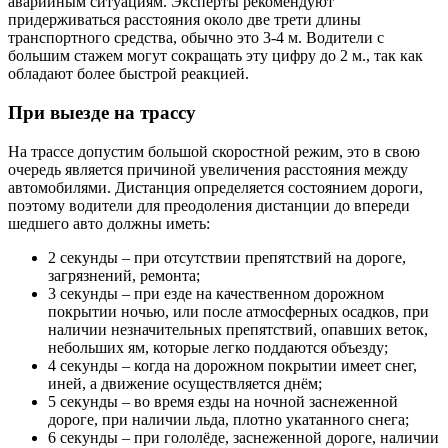
аварийным ситуациям. Эксперты рекомендуют
придерживаться расстояния около две трети длины
транспортного средства, обычно это 3-4 м. Водители с
большим стажем могут сокращать эту цифру до 2 м., так как
обладают более быстрой реакцией.
При выезде на трассу
На трассе допустим большой скоростной режим, это в свою
очередь является причиной увеличения расстояния между
автомобилями. Дистанция определяется состоянием дороги,
поэтому водители для преодоления дистанции до впереди
шедшего авто должны иметь:
2 секунды – при отсутствии препятствий на дороге,
загрязнений, ремонта;
3 секунды – при езде на качественном дорожном
покрытии ночью, или после атмосферных осадков, при
наличии незначительных препятствий, опавших веток,
небольших ям, которые легко поддаются объезду;
4 секунды – когда на дорожном покрытии имеет снег,
иней, а движение осуществляется днём;
5 секунды – во время езды на ночной заснеженной
дороге, при наличии льда, плотно укатанного снега;
6 секунды – при гололёде, заснеженной дороге, наличии