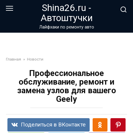
Перейти
Shina26.ru -
к
Автоштучки
контенту
Лайфхаки по ремонту авто
Главная
»
Новости
Профессиональное
обслуживание, ремонт и
замена узлов для вашего
Geely
Поделиться в ВКонтакте