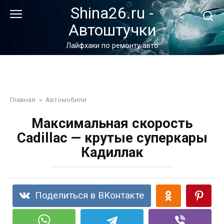
Перейти
Shina26.ru -
к
Автоштучки
контенту
Лайфхаки по ремонту авто
Главная
»
Автомобили
Максимальная скорость
Cadillac — крутые суперкары
Кадиллак
Поделиться в ВКонтакте