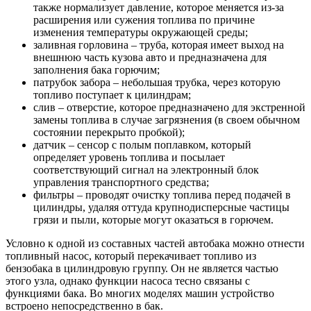
также нормализует давление, которое меняется из-за
расширения или сужения топлива по причине
изменения температуры окружающей среды;
заливная горловина – труба, которая имеет выход на
внешнюю часть кузова авто и предназначена для
заполнения бака горючим;
патрубок забора – небольшая трубка, через которую
топливо поступает к цилиндрам;
слив – отверстие, которое предназначено для экстренной
замены топлива в случае загрязнения (в своем обычном
состоянии перекрыто пробкой);
датчик – сенсор с полым поплавком, который
определяет уровень топлива и посылает
соответствующий сигнал на электронный блок
управления транспортного средства;
фильтры – проводят очистку топлива перед подачей в
цилиндры, удаляя оттуда крупнодисперсные частицы
грязи и пыли, которые могут оказаться в горючем.
Условно к одной из составных частей автобака можно отнести
топливный насос, который перекачивает топливо из
бензобака в цилиндровую группу. Он не является частью
этого узла, однако функции насоса тесно связаны с
функциями бака. Во многих моделях машин устройство
встроено непосредственно в бак.