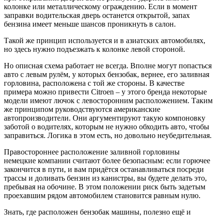
колонке или металлическому ограждению. Если в момент
заправки водительская дверь останется открытой, запах
бензина имеет меньше шансов проникнуть в салон.
Такой же принцип используется и в азиатских автомобилях,
но здесь нужно подъезжать к колонке левой стороной.
Но описная схема работает не всегда. Вполне могут попасться
авто с левым рулём, у которых бензобак, вернее, его заливная
горловина, расположена с той же стороны. В качестве
примера можно привести Citroen – у этого бренда некоторые
модели имеют лючок с левосторонним расположением. Таким
же принципом руководствуются американские
автопроизводители. Они аргументируют такую компоновку
заботой о водителях, которым не нужно обходить авто, чтобы
заправиться. Логика в этом есть, но довольно неубедительная.
Правостороннее расположение заливной горловины
немецкие компании считают более безопасным: если горючее
закончится в пути, и вам придётся останавливаться посреди
трассы и доливать бензин из канистры, вы будете делать это,
пребывая на обочине. В этом положении риск быть задетым
проехавшим рядом автомобилем становится равным нулю.
Знать, где расположен бензобак машины, полезно ещё и