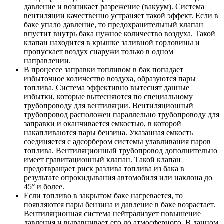
давление и возникает разрежение (вакуум). Система
вентиляции качественно устраняет такой эффект. Если в
баке упало давление, то предохранительный клапан
впустит внутрь бака нужное количество воздуха. Такой
клапан находится в крышке заливной горловины и
пропускает воздух снаружи только в одном
направлении.
В процессе заправки топливом в бак попадает
избыточное количество воздуха, образуются пары
топлива. Система эффективно вытеснят данные
избытки, которые вытесняются по специальному
трубопроводу для вентиляции. Вентиляционный
трубопровод расположен параллельно трубопроводу для
заправки и оканчивается емкостью, в которой
накапливаются пары бензина. Указанная емкость
соединяется с адсорбером системы улавливания паров
топлива. Вентиляционный трубопровод дополнительно
имеет гравитационный клапан. Такой клапан
предотвращает риск разлива топлива из бака в
результате опрокидывания автомобиля или наклона до
45° и более.
Если топливо в закрытом баке нагревается, то
появляются пары бензина и давление в баке возрастает.
Вентиляционная система нейтрализует повышение
давления и выравнивает его до атмосферного. В данном