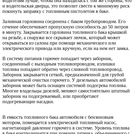
водителям лучше, чтобы она находилась с той же стороны, что
и водительская дверца, это позволит свести к минимуму риск
покинуть заправку с топливным пистолетом в баке.
Заливная горловина соединена с баком трубопроводом. Его
сечение обеспечивает пропускную способность до 50 литров
в минуту. Закрывается горловина топливного бака крышкой
на резьбе, а снаружи все скрывает лючок, который может
открываться из салона при помощи механического или
электрического привода или вручную, если на нем нет замка.
В систему питания горючее попадает через заборник,
соединенный с выходным топливопроводом, излишки
топлива попадают обратно через сливной топливопровод.
Заборник закрывается сеткой, предназначенной для грубой
механической очистки горючего. У дизельных автомобилей
заборник может быть оснащен системой подогрева топлива.
Многие владельцы дизелей, меняют самостоятельно штатный
заборник на подогреваемый, или приобретают
подогревающие насадки.
В емкость топливного бака автомобиля с бензиновым
мотором, помещается электрический топливный насос,
нагнетающий давление горючего в системе. Уровень топлива
в баке контролируется при помощи датчика, объединенного с