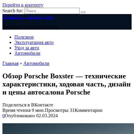
Перейти к контенту
Search for:
Shina26.ru - Автоштучки
Лайфхаки по ремонту авто
Полезное
Эксплуатация авто
Уход за авто
Автомобили
Главная
»
Автомобили
Обзор Porsche Boxster — технические
характеристики, ходовая часть, дизайн
и цены автосалона Porsche
Поделиться в ВКонтакте
Время чтения
9 мин.
Просмотры
31
Комментарии
0
Опубликовано
02.03.2024