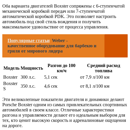
Оба варианта двигателей Boxster сопряжены с 6-ступенчатой
механической коробкой передач или 7-ступенчатой
автоматической коробкой PDK. Это позволяет настроить
автомобиль под свой стиль вождения и получить
максимальное удовольствие от процесса управления.
Популярные статьи
Weber -
качественное оборудование для барбекю и
гриля от мирового лидера
Разгон до 100
Средний расход
Модель
Мощность
км/ч
топлива
Boxster
300 л.с.
5,1 сек
от 7,9 л/100 км
Boxster
350 л.с.
4,6 сек
от 8,1 л/100 км
S
Эти великолепные показатели двигателя и динамики делают
Porsche Boxster одним из самых привлекательных спортивных
автомобилей в своем классе. Отличные характеристики
разгона и управляемости делают его идеальным выбором для
тех, кто ценит высокую скорость и адреналиновые ощущения
на дороге.