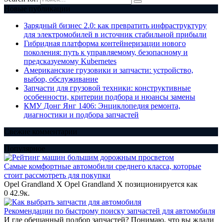
Новые публикации
Зарядный бизнес 2.0: как превратить инфраструктуру
для электромобилей в источник стабильной прибыли
Гибридная платформа контейнеризации нового
поколения: путь к управляемому, безопасному и
предсказуемому Kubernetes
Американские грузовики и запчасти: устройство,
выбор, обслуживание
Запчасти для грузовой техники: конструктивные
особенности, критерии подбора и нюансы замены
КМУ Донг Янг 1406: Энциклопедия ремонта,
диагностики и подбора запчастей
Свежие комментарии
Популярное
Самые комфортные автомобили среднего класса, которые
стоит рассмотреть для покупки
Opel Grandland X Opel Grandland X позиционируется как
0
42.9к.
Рекомендации по быстрому поиску запчастей для автомобиля
И где обещанный подбор запчастей? Понимаю, что вы ждали