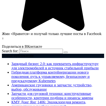
Жми «Нравится» и получай только лучшие посты в Facebook
↓
Поделиться в ВКонтакте
Search for:
Новые публикации
Зарядный бизнес 2.0: как превратить инфраструктуру
для электромобилей в источник стабильной прибыли
Гибридная платформа контейнеризации нового
поколения: путь к управляемому, безопасному и
предсказуемому Kubernetes
Американские грузовики и запчасти: устройство,
выбор, обслуживание
Запчасти для грузовой техники: конструктивные
особенности, критерии подбора и нюансы замены
КМУ Донг Янг 1406: Энциклопедия ремонта,