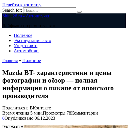
Перейти к контенту
Search for:
Shina26.ru - Автоштучки
Лайфхаки по ремонту авто
Полезное
Эксплуатация авто
Уход за авто
Автомобили
Главная
»
Полезное
Mazda BT- характеристики и цены
фотографии и обзор — полная
информация о пикапе от японского
производителя
Поделиться в ВКонтакте
Время чтения
5 мин.
Просмотры
78
Комментарии
0
Опубликовано
06.12.2023