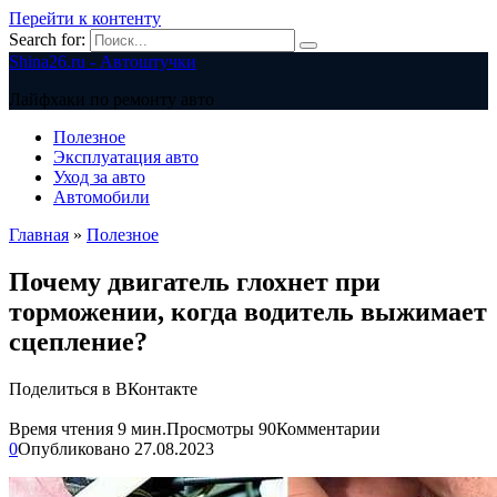
Перейти к контенту
Search for:
Shina26.ru - Автоштучки
Лайфхаки по ремонту авто
Полезное
Эксплуатация авто
Уход за авто
Автомобили
Главная
»
Полезное
Почему двигатель глохнет при
торможении, когда водитель выжимает
сцепление?
Поделиться в ВКонтакте
Время чтения
9 мин.
Просмотры
90
Комментарии
0
Опубликовано
27.08.2023