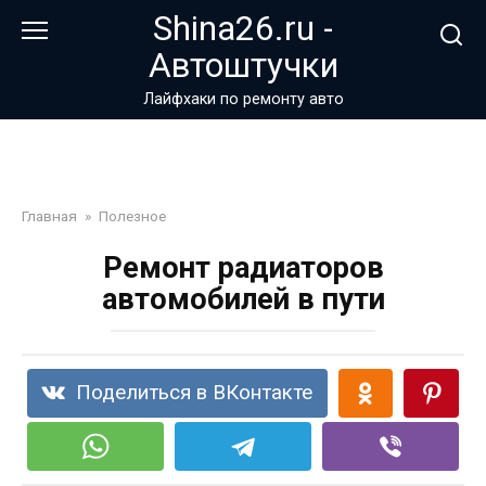
Перейти
Shina26.ru -
к
Автоштучки
контенту
Лайфхаки по ремонту авто
Главная
»
Полезное
Ремонт радиаторов
автомобилей в пути
Поделиться в ВКонтакте