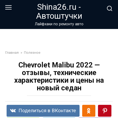
Перейти
Shina26.ru -
к
Автоштучки
контенту
Лайфхаки по ремонту авто
Главная
»
Полезное
Chevrolet Malibu 2022 —
отзывы, технические
характеристики и цены на
новый седан
Поделиться в ВКонтакте