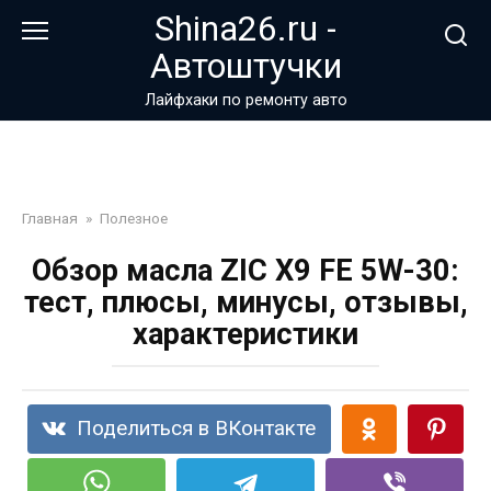
Перейти
Shina26.ru -
к
Автоштучки
контенту
Лайфхаки по ремонту авто
Главная
»
Полезное
Обзор масла ZIC X9 FE 5W-30:
тест, плюсы, минусы, отзывы,
характеристики
Поделиться в ВКонтакте