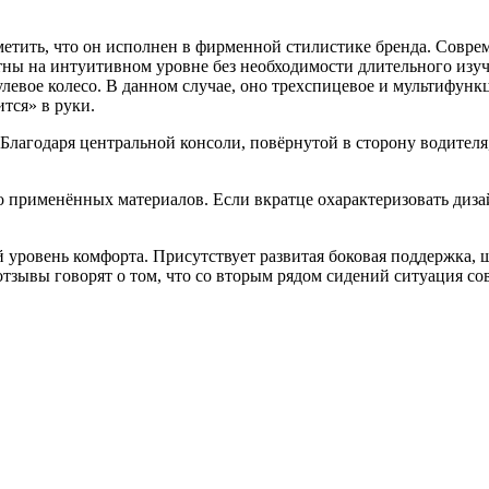
метить, что он исполнен в фирменной стилистике бренда. Совр
ятны на интуитивном уровне без необходимости длительного изу
левое колесо. В данном случае, оно трехспицевое и мультифунк
тся» в руки.
. Благодаря центральной консоли, повёрнутой в сторону водителя
о применённых материалов. Если вкратце охарактеризовать диз
уровень комфорта. Присутствует развитая боковая поддержка, 
тзывы говорят о том, что со вторым рядом сидений ситуация со