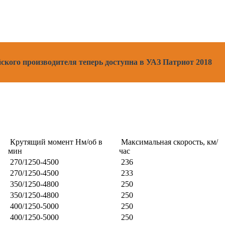
ского производителя теперь доступна в УАЗ Патриот 2018
Крутящий момент Нм/об в
Максимальная скорость, км/
мин
час
270/1250-4500
236
270/1250-4500
233
350/1250-4800
250
350/1250-4800
250
400/1250-5000
250
400/1250-5000
250