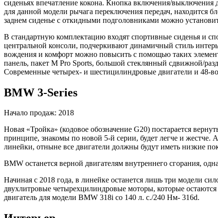
сиденьях впечатление кокона. Кнопка включения/выключения д
для данной модели рычага переключения передач, находится б
заднем сиденье с откидными подголовниками можно установить
В стандартную комплектацию входят спортивные сиденья и спо
центральной консоли, подчеркивают динамичный стиль интерь
вождения и комфорт можно повысить с помощью таких элементов
панель, пакет M Pro Sports, большой стеклянный сдвижной/ра
Современные четырех- и шестицилиндровые двигатели и 48-во
BMW 3-Series
Начало продаж: 2018
Новая «Тройка» (кодовое обозначение G20) постарается вернуть
принципе, знакомы по новой 5-й серии, будет легче и жестче. 
линейки, отныне все двигатели должны будут иметь низкие пок
BMW останется верной двигателям внутреннего сгорания, одна
Начиная с 2018 года, в линейке останется лишь три модели сило
двухлитровые четырехцилиндровые моторы, которые остаются в
двигатель для модели BMW 318i со 140 л. с./240 Нм- 316d.