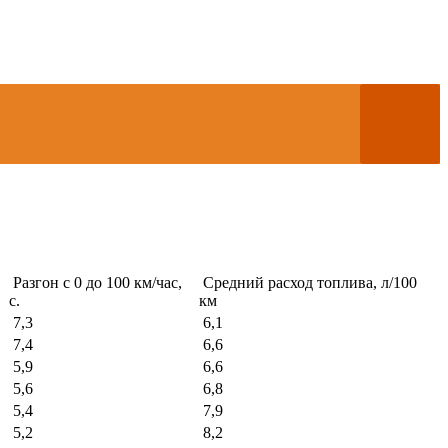
Разгон с 0 до 100 км/час,
Средний расход топлива, л/100
с.
км
7,3
6,1
7,4
6,6
5,9
6,6
5,6
6,8
5,4
7,9
5,2
8,2