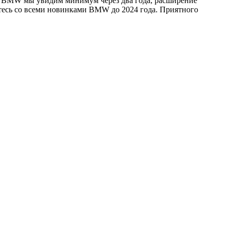
и BMW мы увидим минимум через два года, расширение
ьтесь со всеми новинками BMW до 2024 года. Приятного