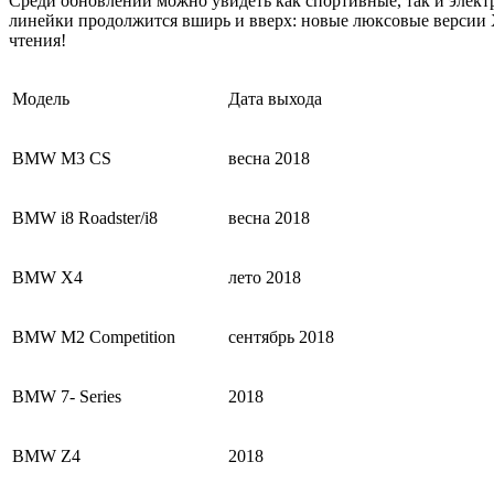
Среди обновлений можно увидеть как спортивные, так и элек
линейки продолжится вширь и вверх: новые люксовые версии X
чтения!
Модель
Дата выхода
BMW M3 CS
весна 2018
BMW i8 Roadster/i8
весна 2018
BMW X4
лето 2018
BMW M2 Competition
сентябрь 2018
BMW 7- Series
2018
BMW Z4
2018