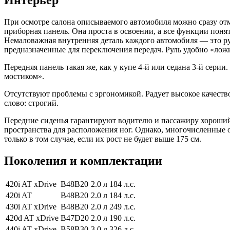
Интерьер
При осмотре салона описываемого автомобиля можно сразу от
приборная панель. Она проста в освоении, а все функции пон
Немаловажная внутренняя деталь каждого автомобиля — это ру
предназначенные для переключения передач. Руль удобно «ложи
Передняя панель такая же, как у купе 4-й или седана 3-й серии
мостиком».
Отсутствуют проблемы с эргономикой. Радует высокое качеств
слово: строгий.
Передние сиденья гарантируют водителю и пассажиру хороший 
пространства для расположения ног. Однако, многочисленные о
только в том случае, если их рост не будет выше 175 см.
Поколения и комплектации
420i AT xDrive
B48B20
2.0 л
184 л.с.
420i AT
B48B20
2.0 л
184 л.с.
430i AT xDrive
B48B20
2.0 л
249 л.с.
420d AT xDrive
B47D20
2.0 л
190 л.с.
440i AT xDrive
B58B30
3.0 л
326 л.с.