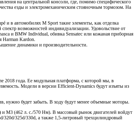
вления на центральной консоли, где, помимо специфического
чества езды и электромеханическим стояночным тормозом. На
é и в автомобилях M Sport такие элементы, как отделка
 спектр возможностей индивидуализации. Удовольствие от
asca и BMW Individual, обивка Sensatec или кожаная приборная
я Harman Kardon.
вышение динамики и производительности.
е 2018 года. Ее модульная платформа, с которой мы, в
яемость. Модели в версии Efficient-Dynamics будут изъяты из
, нужно будет забыть. В ходу будут менее объемные моторы.
м) и M3 (462 л. с./570 Нм). В массовый рынок двигателей войдут
8d/320d/325d/330d, а также 1,5-литровый трехцилиндровый