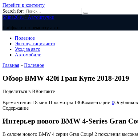
Перейти к контенту
Search for:
Shina26.ru - Автоштучки
Лайфхаки по ремонту авто
Полезное
Эксплуатация авто
Уход за авто
Автомобили
Главная
»
Полезное
Обзор BMW 420i Гран Купе 2018-2019
Поделиться в ВКонтакте
Время чтения
18 мин.
Просмотры
136
Комментарии
0
Опубликов
Содержание
Интерьер нового BMW 4-Series Gran Co
В салоне нового BMW 4 серии Gran Coupé 2 поколения высокая