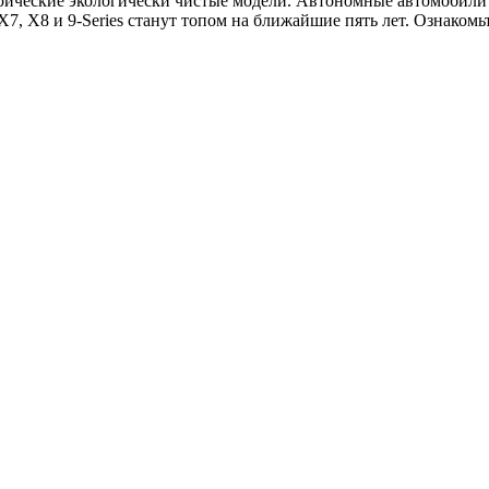
трические экологически чистые модели. Автономные автомобил
7, X8 и 9-Series станут топом на ближайшие пять лет. Ознаком