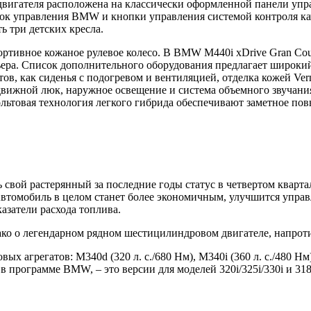
вигателя расположена на классически оформленной панели упра
лок управления BMW и кнопки управления системой контроля ка
 три детских кресла.
ртивное кожаное рулевое колесо. В BMW M440i xDrive Gran Coup
ера. Список дополнительного оборудования предлагает широкий
, как сиденья с подогревом и вентиляцией, отделка кожей Vern
здвижной люк, наружное освещение и система объемного звучани
льтовая технология легкого гибрида обеспечивают заметное по
 свой растерянный за последние годы статус в четвертом квартал
Автомобиль в целом станет более экономичным, улучшится управл
азатели расхода топлива.
ко о легендарном рядном шестицилиндровом двигателе, напротив
вых агрегатов: M340d (320 л. с./680 Нм), M340i (360 л. с./480 Н
 программе BMW, – это версии для моделей 320i/325i/330i и 31