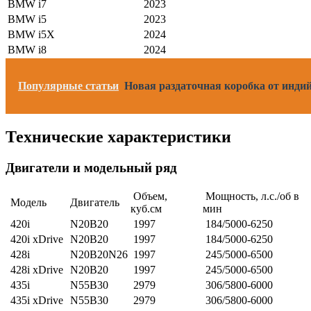
BMW i7
2023
BMW i5
2023
BMW i5X
2024
BMW i8
2024
Популярные статьи
Новая раздаточная коробка от индий
Технические характеристики
Двигатели и модельный ряд
Объем,
Мощность, л.с./об в
Модель
Двигатель
куб.см
мин
420i
N20B20
1997
184/5000-6250
420i xDrive
N20B20
1997
184/5000-6250
428i
N20B20N26
1997
245/5000-6500
428i xDrive
N20B20
1997
245/5000-6500
435i
N55B30
2979
306/5800-6000
435i xDrive
N55B30
2979
306/5800-6000