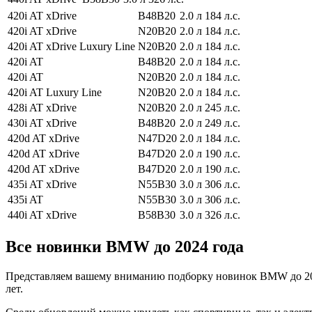
420i AT xDrive
B48B20
2.0 л
184 л.с.
420i AT xDrive
N20B20
2.0 л
184 л.с.
420i AT xDrive Luxury Line
N20B20
2.0 л
184 л.с.
420i AT
B48B20
2.0 л
184 л.с.
420i AT
N20B20
2.0 л
184 л.с.
420i AT Luxury Line
N20B20
2.0 л
184 л.с.
428i AT xDrive
N20B20
2.0 л
245 л.с.
430i AT xDrive
B48B20
2.0 л
249 л.с.
420d AT xDrive
N47D20
2.0 л
184 л.с.
420d AT xDrive
B47D20
2.0 л
190 л.с.
420d AT xDrive
B47D20
2.0 л
190 л.с.
435i AT xDrive
N55B30
3.0 л
306 л.с.
435i AT
N55B30
3.0 л
306 л.с.
440i AT xDrive
B58B30
3.0 л
326 л.с.
Все новинки BMW до 2024 года
Представляем вашему вниманию подборку новинок BMW до 2024
лет.