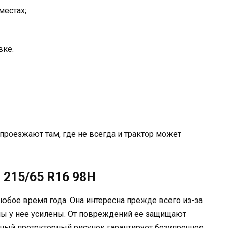
местах;
вке.
 проезжают там, где не всегда и трактор может
2 215/65 R16 98H
юбое время года. Она интересна прежде всего из-за
ны у нее усилены. От повреждений ее защищают
ный протекторный рисунок гарантирует безупречное