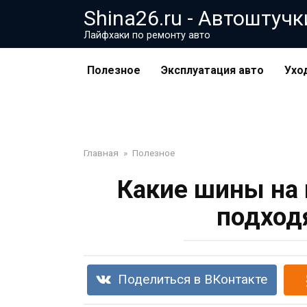
Перейти
Shina26.ru - Автоштучк
к
Лайфхаки по ремонту авто
контенту
Полезное
Эксплуатация авто
Ухо
Главная
»
Полезное
Какие шины на
подход
Поделиться в ВКонтакте