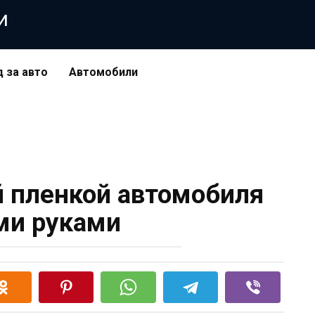
и
д за авто
Автомобили
 пленкой автомобиля
ми руками