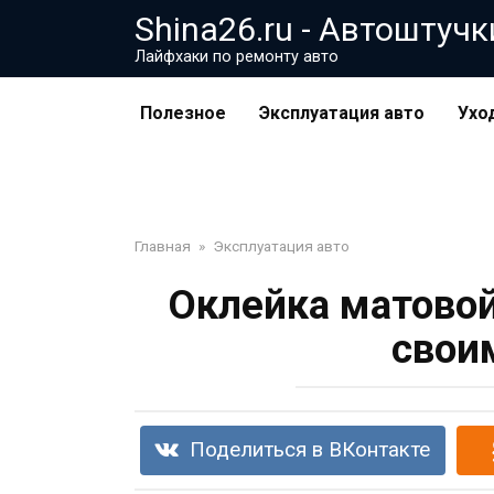
Перейти
Shina26.ru - Автоштучк
к
Лайфхаки по ремонту авто
контенту
Полезное
Эксплуатация авто
Ухо
Главная
»
Эксплуатация авто
Оклейка матовой
свои
Поделиться в ВКонтакте