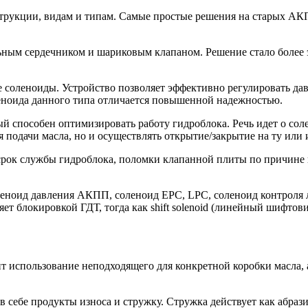
нструкции, видам и типам. Самые простые решения на старых 
льным сердечником и шариковым клапаном. Решение стало более
соленоиды. Устройство позволяет эффективно регулировать давл
леноида данного типа отличается повышенной надежностью.
й способен оптимизировать работу гидроблока. Речь идет о сол
я подачи масла, но и осуществлять открытие/закрытие на ту или
срок службы гидроблока, поломки клапанной плиты по причине в
еноид давления АКПП, соленоид EPC, LPC, соленоид контроля лин
ет блокировкой ГДТ, тогда как shift solenoid (линейный шифтов
т использование неподходящего для конкретной коробки масла, 
 себе продукты износа и стружку. Стружка действует как абрази