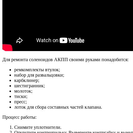
Для ремонта соленоидов АКПП своими руками понадобится:
ремкомплекты втулок;
набор для развальцовки;
карбклинер;
шестигранник;
молоток;
тиски;
пресс;
лоток для сбора составных частей клапана.
Процесс работы:
Снимите уплотнители.
Открутите контршпильку. Выверните контргайку и выньт