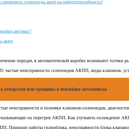
ючении передач, в автоматической коробке возникают толчки р
: частые неисправности соленоидов АКПП, виды клапанов, устр
ть отверстия или трещины в бензобаке автомобиля
ые неисправности и поломки клапанов-соленоидов, диагностика
и, указывающие на перегрев АКПП. Как улучшить охлаждение АКП
ПП. Принцип работы гидроблока, неисправности блока клапанов