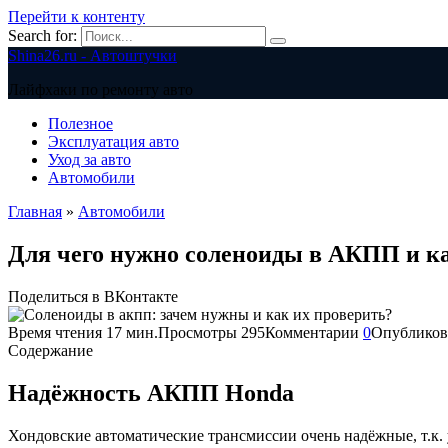
Перейти к контенту
Search for:
Shina26.ru - Автоштучки
Лайфхаки по ремонту авто
Полезное
Эксплуатация авто
Уход за авто
Автомобили
Главная
»
Автомобили
Для чего нужно соленоиды в АКПП и ка
Поделиться в ВКонтакте
Время чтения
17 мин.
Просмотры
295
Комментарии
0
Опубликов
Содержание
Надёжность АКПП Honda
Хондовские автоматические трансмиссии очень надёжные, т.к