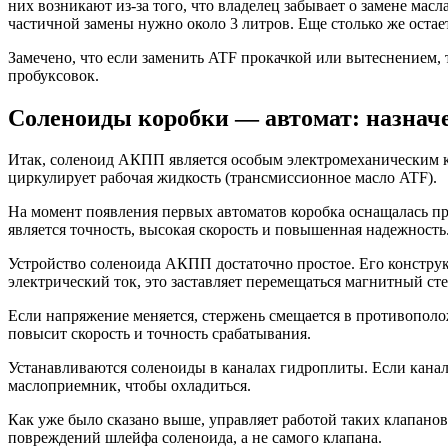
них возникают из-за того, что владелец забывает о замене мас
частичной замены нужно около 3 литров. Еще столько же остае
Замечено, что если заменить ATF прокачкой или вытеснением, т
пробуксовок.
Соленоиды коробки — автомат: назнач
Итак, соленоид АКПП является особым электромеханическим кл
циркулирует рабочая жидкость (трансмиссионное масло ATF).
На момент появления первых автоматов коробка оснащалась 
является точность, высокая скорость и повышенная надежность
Устройство соленоида АКПП достаточно простое. Его конструкц
электрический ток, это заставляет перемещаться магнитный ст
Если напряжение меняется, стержень смещается в противополо
повысит скорость и точность срабатывания.
Устанавливаются соленоиды в каналах гидроплиты. Если канал 
маслоприемник, чтобы охладиться.
Как уже было сказано выше, управляет работой таких клапано
повреждений шлейфа соленоида, а не самого клапана.