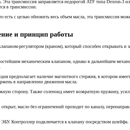
ла. Эта трансмиссия заправляется недорогой ATF типа Dexron-3 и
тся в трансмиссии.
о есть с целью обновить весь объем масла, эта трансмиссия мож
ение и принцип работы
апаном-регулятором (краном), который способен открывать и з
простейшим механическим клапаном, однако в дальнейшем меха
.
ия предполагает наличие магнитного стержня, в котором имеетс
ержень в направлении движения масла.
жную сторону. Также соленоид имеет возвратную пружину, усили
открыт, масло без ограничений проходит по каналу, перенаправ
в ЭБУ. Контроллер подключается к клапану посредством шлейфа