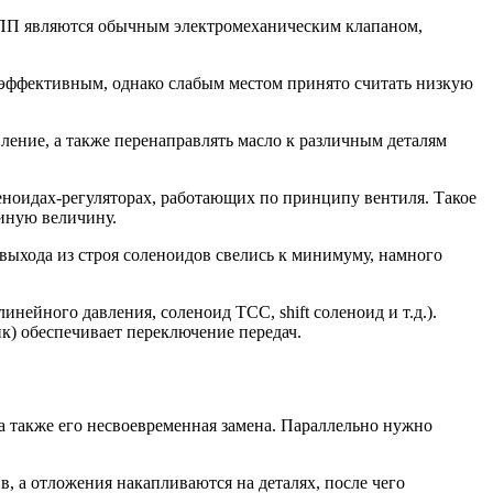
АКПП являются обычным электромеханическим клапаном,
 эффективным, однако слабым местом принято считать низкую
ение, а также перенаправлять масло к различным деталям
еноидах-регуляторах, работающих по принципу вентиля. Такое
 иную величину.
ыхода из строя соленоидов свелись к минимуму, намного
ейного давления, соленоид ТСС, shift соленоид и т.д.).
ик) обеспечивает переключение передач.
а также его несвоевременная замена. Параллельно нужно
в, а отложения накапливаются на деталях, после чего