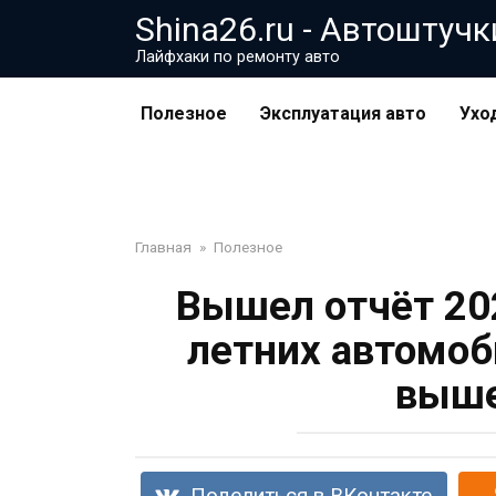
Перейти
Shina26.ru - Автоштучк
к
Лайфхаки по ремонту авто
контенту
Полезное
Эксплуатация авто
Ухо
Главная
»
Полезное
Вышел отчёт 202
летних автомоб
выше