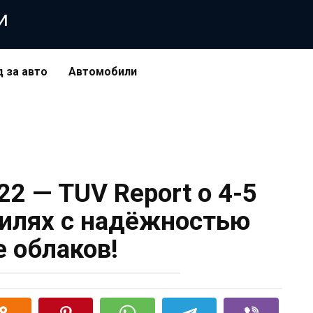
и
д за авто
Автомобили
2 — TUV Report о 4-5
илях с надёжностью
 облаков!