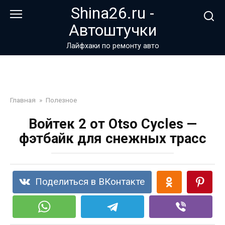
Перейти
Shina26.ru -
к
Автоштучки
контенту
Лайфхаки по ремонту авто
Главная
»
Полезное
Войтек 2 от Otso Cycles —
фэтбайк для снежных трасс
Поделиться в ВКонтакте