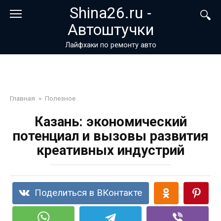
Перейти
Shina26.ru -
к
Автоштучки
контенту
Лайфхаки по ремонту авто
Главная
»
Полезное
Казань: экономический
потенциал и вызовы развития
креативных индустрий
Поделиться в ВКонтакте