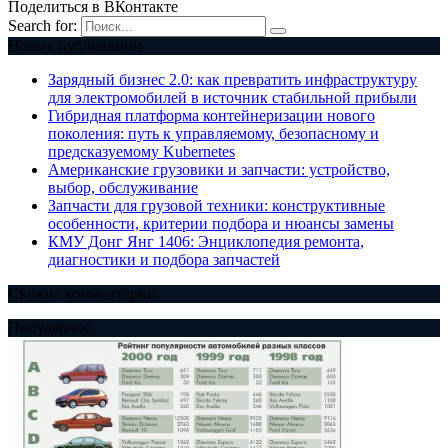
Поделиться в ВКонтакте
Search for:
Новые публикации
Зарядный бизнес 2.0: как превратить инфраструктуру
для электромобилей в источник стабильной прибыли
Гибридная платформа контейнеризации нового
поколения: путь к управляемому, безопасному и
предсказуемому Kubernetes
Американские грузовики и запчасти: устройство,
выбор, обслуживание
Запчасти для грузовой техники: конструктивные
особенности, критерии подбора и нюансы замены
КМУ Донг Янг 1406: Энциклопедия ремонта,
диагностики и подбора запчастей
Свежие комментарии
Популярное