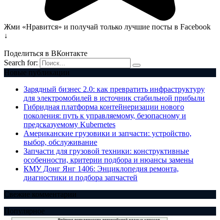
Жми «Нравится» и получай только лучшие посты в Facebook
↓
Поделиться в ВКонтакте
Search for:
Новые публикации
Зарядный бизнес 2.0: как превратить инфраструктуру
для электромобилей в источник стабильной прибыли
Гибридная платформа контейнеризации нового
поколения: путь к управляемому, безопасному и
предсказуемому Kubernetes
Американские грузовики и запчасти: устройство,
выбор, обслуживание
Запчасти для грузовой техники: конструктивные
особенности, критерии подбора и нюансы замены
КМУ Донг Янг 1406: Энциклопедия ремонта,
диагностики и подбора запчастей
Свежие комментарии
Популярное