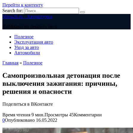
Перейти к контенту
Search for:
Shina26.ru - Автоштучки
Лайфхаки по ремонту авто
Полезное
Эксплуатация авто
Уход за авто
Автомобили
Главная
»
Полезное
Самопроизвольная детонация после
выключения зажигания: причины,
решения и опасности
Поделиться в ВКонтакте
Время чтения
9 мин.
Просмотры
45
Комментарии
0
Опубликовано
16.05.2022