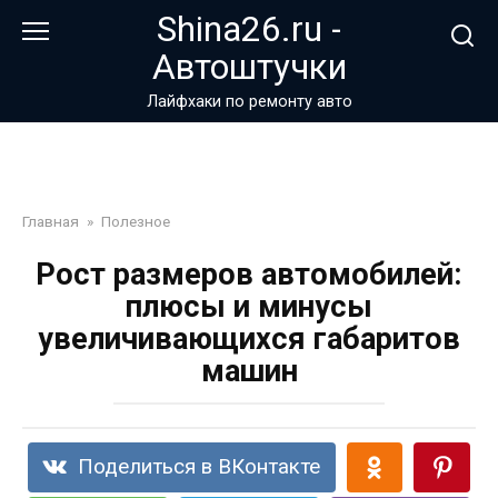
Перейти
Shina26.ru -
к
Автоштучки
контенту
Лайфхаки по ремонту авто
Главная
»
Полезное
Рост размеров автомобилей:
плюсы и минусы
увеличивающихся габаритов
машин
Поделиться в ВКонтакте