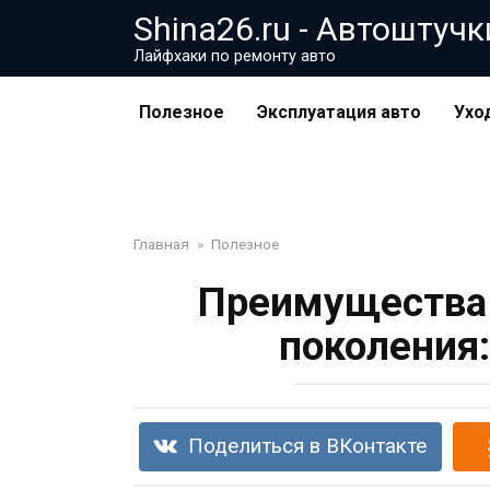
Перейти
Shina26.ru - Автоштучк
к
Лайфхаки по ремонту авто
контенту
Полезное
Эксплуатация авто
Ухо
Главная
»
Полезное
Преимущества 
поколения
Поделиться в ВКонтакте