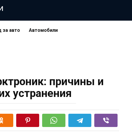
и
д за авто
Автомобили
рктроник: причины и
их устранения