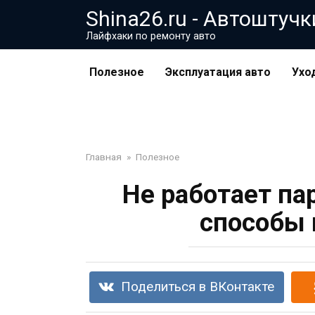
Перейти
Shina26.ru - Автоштучк
к
Лайфхаки по ремонту авто
контенту
Полезное
Эксплуатация авто
Ухо
Главная
»
Полезное
Не работает па
способы 
Поделиться в ВКонтакте