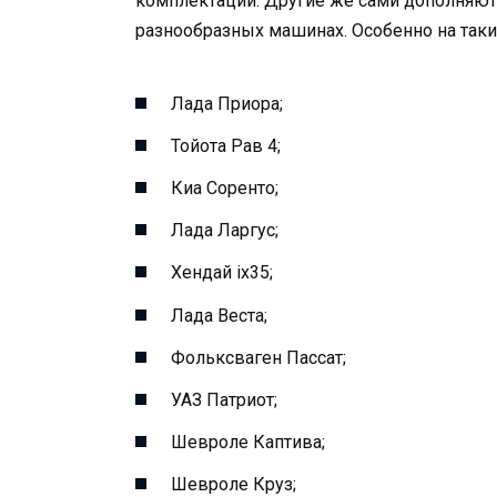
комплектации. Другие же сами дополняют 
разнообразных машинах. Особенно на таких
Лада Приора;
Тойота Рав 4;
Киа Соренто;
Лада Ларгус;
Хендай ix35;
Лада Веста;
Фольксваген Пассат;
УАЗ Патриот;
Шевроле Каптива;
Шевроле Круз;