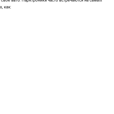
свое авто. Парктроники часто встречаются на самых
, как: