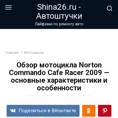
Перейти
Shina26.ru -
к
Автоштучки
контенту
Лайфхаки по ремонту авто
Главная
»
Мотоциклы
Обзор мотоцикла Norton
Commando Cafe Racer 2009 —
основные характеристики и
особенности
Поделиться в ВКонтакте