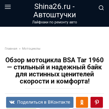
Перейти
Shina26.ru -
к
Автоштучки
контенту
Лайфхаки по ремонту авто
Главная
»
Мотоциклы
Обзор мотоцикла BSA Tar 1960
— стильный и надежный байк
для истинных ценителей
скорости и комфорта!
Поделиться в ВКонтакте