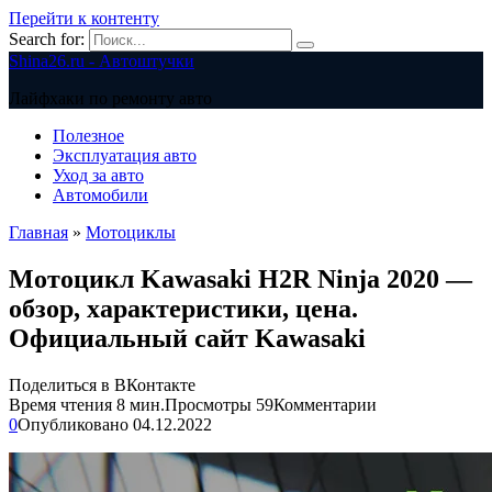
Перейти к контенту
Search for:
Shina26.ru - Автоштучки
Лайфхаки по ремонту авто
Полезное
Эксплуатация авто
Уход за авто
Автомобили
Главная
»
Мотоциклы
Мотоцикл Kawasaki H2R Ninja 2020 —
обзор, характеристики, цена.
Официальный сайт Kawasaki
Поделиться в ВКонтакте
Время чтения
8 мин.
Просмотры
59
Комментарии
0
Опубликовано
04.12.2022