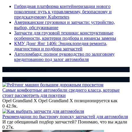
Гибридная платформа контейнеризации нового
поколения: путь к управляемому, безопасному и
предсказуемому Kubernetes
Американские грузовики и запчасти: устройство,
выбор, обслуживание
Запчасти для грузовой техники: конструктивные
особенности, критерии подбора и нюансы замены
КМУ Донг Янг 1406: Энциклопедия ремонта,
диагностики и подбора запчастей
Автоломбард: полное руководство по залоговому
кредитованию под залог автомобиля
Свежие комментарии
Популярное
Самые комфортные автомобили среднего класса, которые
стоит рассмотреть для покупки
Opel Grandland X Opel Grandland X позиционируется как
0
42.9к.
Рекомендации по быстрому поиску запчастей для автомобиля
И где обещанный подбор запчастей? Понимаю, что вы ждали
0
27к.