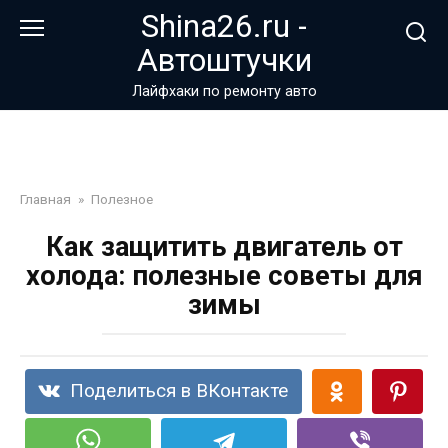
Перейти
Shina26.ru -
к
Автоштучки
контенту
Лайфхаки по ремонту авто
Главная
»
Полезное
Как защитить двигатель от
холода: полезные советы для
зимы
Поделиться в ВКонтакте