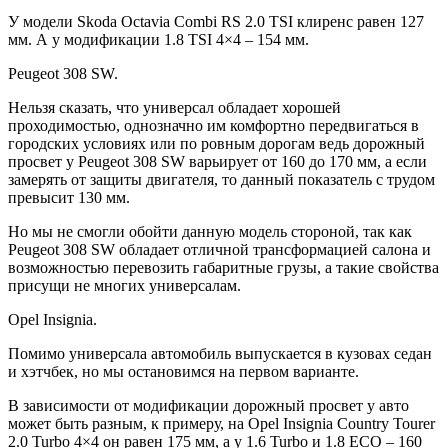
У модели Skoda Octavia Combi RS 2.0 TSI клиренс равен 127
мм. А у модификации 1.8 TSI 4×4 – 154 мм.
Peugeot 308 SW.
Нельзя сказать, что универсал обладает хорошей
проходимостью, однозначно им комфортно передвигаться в
городских условиях или по ровным дорогам ведь дорожный
просвет у Peugeot 308 SW варьирует от 160 до 170 мм, а если
замерять от защиты двигателя, то данный показатель с трудом
превысит 130 мм.
Но мы не смогли обойти данную модель стороной, так как
Peugeot 308 SW обладает отличной трансформацией салона и
возможностью перевозить габаритные грузы, а такие свойства
присущи не многих универсалам.
Opel Insignia.
Помимо универсала автомобиль выпускается в кузовах седан
и хэтчбек, но мы остановимся на первом варианте.
В зависимости от модификации дорожный просвет у авто
может быть разным, к примеру, на Opel Insignia Country Tourer
2.0 Turbo 4×4 он равен 175 мм, а у 1.6 Turbo и 1.8 ECO – 160