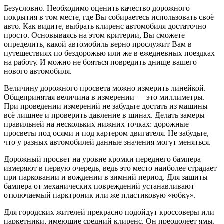
Безусловно. Необходимо оценить качество дорожного
покрытия в том месте, где Вы собираетесь использовать своё
авто. Как видите, выбрать клиренс автомобиля достаточно
просто. Основываясь на этом критерии, Вы сможете
определить, какой автомобиль верно прослужит Вам в
путешествиях по бездорожью или же в ежедневных поездках
на работу. И можно не бояться повредить днище вашего
нового автомобиля.
Величину дорожного просвета можно измерить линейкой.
Общепринятая величина в измерении — это миллиметры.
При проведении измерений не забудьте достать из машины
всё лишнее и проверить давление в шинах. Делать замеры
правильней на нескольких нижних точках: дорожные
просветы под осями и под картером двигателя. Не забудьте,
что у разных автомобилей данные значения могут меняться.
Дорожный просвет на уровне кромки переднего бампера
измеряют в первую очередь, ведь это место наиболее страдает
при парковании и вождении в зимний период. Для защиты
бампера от механических повреждений устанавливают
отключаемый парктроник или же пластиковую «юбку».
Для городских жителей прекрасно подойдут кроссоверы или
паркетники, имеющие средний клиренс. Он преодолеет ямы,