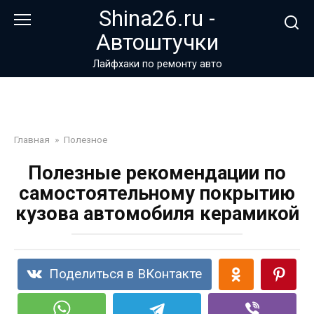
Перейти
Shina26.ru -
к
Автоштучки
контенту
Лайфхаки по ремонту авто
Главная
»
Полезное
Полезные рекомендации по
самостоятельному покрытию
кузова автомобиля керамикой
Поделиться в ВКонтакте