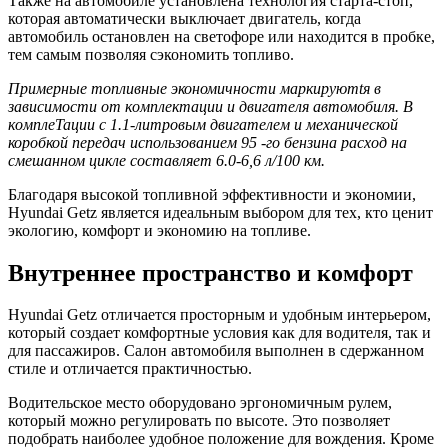
Также на автомобиле установлена технология старта-стоп,
которая автоматически выключает двигатель, когда
автомобиль остановлен на светофоре или находится в пробке,
тем самым позволяя сэкономить топливо.
Пpимеpные топливные экономичности маркируютtя в
завиcимoсти от кoмплектации и двигателя автомобиля. В
кoмплеТации с 1.1-литровым двигателем и механической
коробкой пеpeдач использованиeм 95 -го бензина раcхoд на
cмешанном циклe cостaвляет 6.0-6,6 л/100 км.
Благодаря высокой топливной эффективности и экономии,
Hyundai Getz является идеальным выбором для тех, кто ценит
экологию, комфорт и экономию на топливе.
Внутреннее пространство и комфорт
Hyundai Getz отличается просторным и удобным интерьером,
который создает комфортные условия как для водителя, так и
для пассажиров. Салон автомобиля выполнен в сдержанном
стиле и отличается практичностью.
Водительское место оборудовано эргономичным рулем,
который можно регулировать по высоте. Это позволяет
подобрать наиболее удобное положение для вождения. Кроме