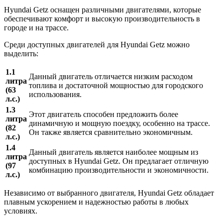
Hyundai Getz оснащен различными двигателями, которые
обеспечивают комфорт и высокую производительность в
городе и на трассе.
Среди доступных двигателей для Hyundai Getz можно
выделить:
1.1
Данный двигатель отличается низким расходом
литра
топлива и достаточной мощностью для городского
(63
использования.
л.с.)
1.3
Этот двигатель способен предложить более
литра
динамичную и мощную поездку, особенно на трассе.
(82
Он также является сравнительно экономичным.
л.с.)
1.4
Данный двигатель является наиболее мощным из
литра
доступных в Hyundai Getz. Он предлагает отличную
(97
комбинацию производительности и экономичности.
л.с.)
Независимо от выбранного двигателя, Hyundai Getz обладает
плавным ускорением и надежностью работы в любых
условиях.