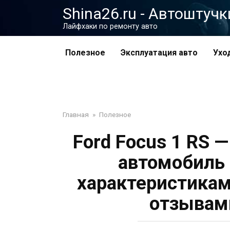
Перейти
Shina26.ru - Автоштучк
к
Лайфхаки по ремонту авто
контенту
Полезное
Эксплуатация авто
Ухо
Главная
»
Полезное
Ford Focus 1 RS
автомобиль
характеристика
отзывам