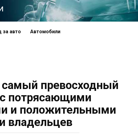
и
д за авто
Автомобили
 — самый превосходный
 с потрясающими
ми и положительными
и владельцев