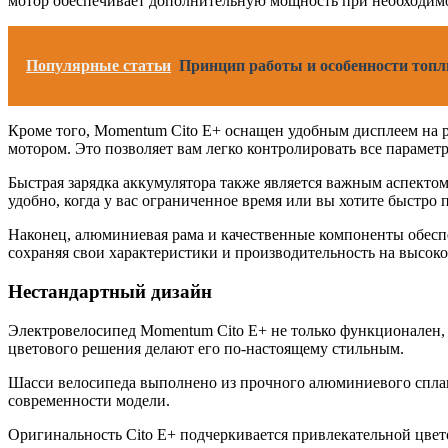
мотор обеспечивает дополнительную мощность при необходим
Популярные статьи
Принцип работы и особенности топл
Кроме того, Momentum Cito E+ оснащен удобным дисплеем на р
мотором. Это позволяет вам легко контролировать все параме
Быстрая зарядка аккумулятора также является важным аспектом
удобно, когда у вас ограниченное время или вы хотите быстро 
Наконец, алюминиевая рама и качественные компоненты обеспе
сохраняя свои характеристики и производительность на высоко
Нестандартный дизайн
Электровелосипед Momentum Cito E+ не только функционален, 
цветового решения делают его по-настоящему стильным.
Шасси велосипеда выполнено из прочного алюминиевого сплава
современности модели.
Оригинальность Cito E+ подчеркивается привлекательной цвет