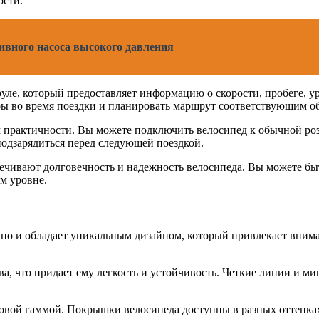
ости.
ивного насоса высокого давления
уле, который предоставляет информацию о скорости, пробеге, у
тры во время поездки и планировать маршрут соответствующим о
 практичности. Вы можете подключить велосипед к обычной розе
подзарядиться перед следующей поездкой.
чивают долговечность и надежность велосипеда. Вы можете быт
м уровне.
но и обладает уникальным дизайном, который привлекает внима
, что придает ему легкость и устойчивость. Четкие линии и м
овой гаммой. Покрышки велосипеда доступны в разных оттенках,