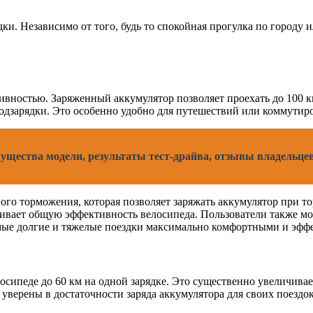
ки. Независимо от того, будь то спокойная прогулка по городу
вностью. Заряженный аккумулятор позволяет проехать до 100 км
одзарядки. Это особенно удобно для путешествий или коммутиро
имущества модели, результаты тест-драйва, отзывы владельц
ого торможения, которая позволяет заряжать аккумулятор при т
чивает общую эффективность велосипеда. Пользователи также м
самые долгие и тяжелые поездки максимально комфортными и эф
лосипеде до 60 км на одной зарядке. Это существенно увеличива
уверены в достаточности заряда аккумулятора для своих поездок