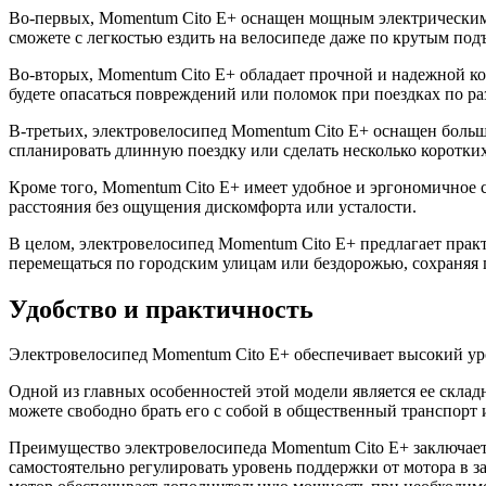
Во-первых, Momentum Cito E+ оснащен мощным электрическим д
сможете с легкостью ездить на велосипеде даже по крутым под
Во-вторых, Momentum Cito E+ обладает прочной и надежной ко
будете опасаться повреждений или поломок при поездках по р
В-третьих, электровелосипед Momentum Cito E+ оснащен большо
спланировать длинную поездку или сделать несколько коротких 
Кроме того, Momentum Cito E+ имеет удобное и эргономичное 
расстояния без ощущения дискомфорта или усталости.
В целом, электровелосипед Momentum Cito E+ предлагает практ
перемещаться по городским улицам или бездорожью, сохраняя 
Удобство и практичность
Электровелосипед Momentum Cito E+ обеспечивает высокий ур
Одной из главных особенностей этой модели является ее склад
можете свободно брать его с собой в общественный транспорт 
Преимущество электровелосипеда Momentum Cito E+ заключается
самостоятельно регулировать уровень поддержки от мотора в з