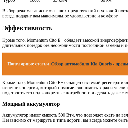
Турбо
100%
35 км/ч
60 км
Выбор режима зависит от ваших предпочтений и условий поезд
всегда подарит вам максимальное удовольствие и комфорт.
Эффективность
Кроме того, Momentum Cito E+ обладает высокой энергоэффекти
длительных поездок без необходимости постоянной замены и п
Популярные статьи
Обзор автомобиля Kia Quoris - пре
Кроме того, Momentum Cito E+ оснащен системой регенеративн
источник энергии, который помогает экономить заряд и увели
подстроить его под конкретные потребности и сделать даже 
Мощный аккумулятор
Аккумулятор имеет емкость 500 Втч, что позволяет ехать на ве
Независимо от маршрута и типа дороги, вы всегда можете быть 