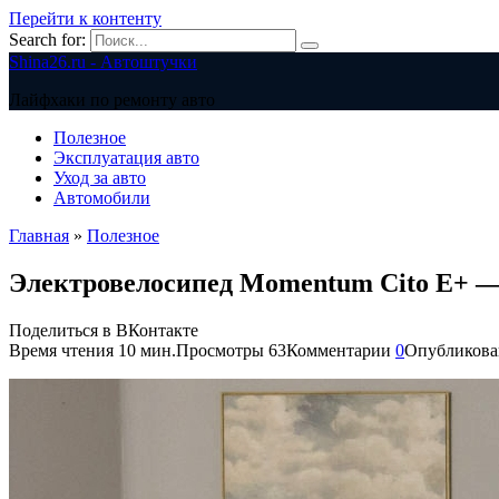
Перейти к контенту
Search for:
Shina26.ru - Автоштучки
Лайфхаки по ремонту авто
Полезное
Эксплуатация авто
Уход за авто
Автомобили
Главная
»
Полезное
Электровелосипед Momentum Cito E+ —
Поделиться в ВКонтакте
Время чтения
10 мин.
Просмотры
63
Комментарии
0
Опубликова