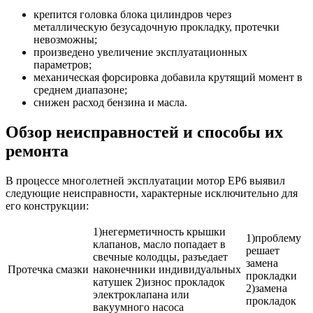
крепится головка блока цилиндров через
металлическую безусадочную прокладку, протечки
невозможны;
произведено увеличение эксплуатационных
параметров;
механическая форсировка добавила крутящий момент в
среднем диапазоне;
снижен расход бензина и масла.
Обзор неисправностей и способы их
ремонта
В процессе многолетней эксплуатации мотор EP6 выявил
следующие неисправности, характерные исключительно для
его конструкции:
1)негерметичность крышки
1)проблему
клапанов, масло попадает в
решает
свечные колодцы, разъедает
замена
Протечка смазки
наконечники индивидуальных
прокладки
катушек 2)износ прокладок
2)замена
электроклапана или
прокладок
вакуумного насоса