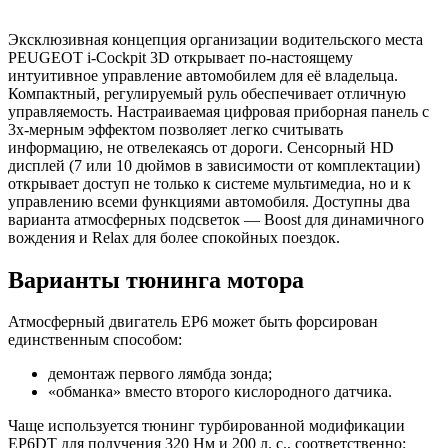
Эксклюзивная концепция организации водительского места
PEUGEOT i-Cockpit 3D открывает по-настоящему
интуитивное управление автомобилем для её владельца.
Компактный, регулируемый руль обеспечивает отличную
управляемость. Настраиваемая цифровая приборная панель с
3х-мерным эффектом позволяет легко считывать
информацию, не отвелекаясь от дороги. Сенсорный HD
дисплей (7 или 10 дюймов в зависимости от комплектации)
открывает доступ не только к системе мультимедиа, но и к
управлению всеми функциями автомобиля. Доступны два
варианта атмосферных подсветок — Boost для динамичного
вождения и Relax для более спокойных поездок.
Варианты тюнинга мотора
Атмосферный двигатель EP6 может быть форсирован
единственным способом:
демонтаж первого лямбда зонда;
«обманка» вместо второго кислородного датчика.
Чаще используется тюнинг турбированной модификации
EP6DT для получения 320 Нм и 200 л. с., соответственно: