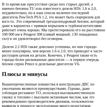
В то время как присутствие среди них старых друзей, а
именно бензина TU или известного дизеля HDi: 1,6 и 2,0,
неудивительно, но в наш список включен последний
двигатель PawTech PSA 1.2, это может быть сюрпризом для
кого-то. Это современный трехцилиндровый бензин, который
даже в вариантах с прямым впрыском и турбонагнетателями
работает очень хорошо. Мы протестировали его на расстоянии
100 000 км в Peugeot 308 (самый мощный, 130 лошадиных
сил) и он удовлетворил без оговорок.
Дизели 2.2 HDi также довольно успешны, но они гораздо
менее популярны, чем версии 1.6 и 2.0, что приводит к часто
растущим ценам на детали. Конечно, у Peugeot также есть
гораздо более рискованные двигатели — в первую очередь
бензин серии Prince и дизельные двигатели V6.
Плюсы и минусы
Вышеперечисленные новшества в конструкции ДВС по
умолчанию являются преимуществами. Однако, даже
соблюдая регламент ТО, используя высококачественную
смазку и топливо с высоким октановым числом, как это
рекомендовано производителем движков, пользователи
выявили в процессе эксплуатации много недостатков: