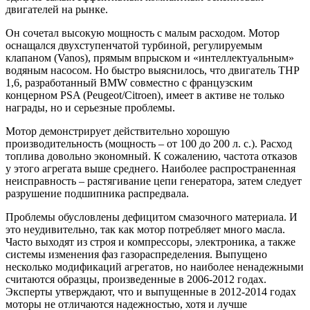
двигателей на рынке.
Он сочетал высокую мощность с малым расходом. Мотор
оснащался двухступенчатой турбиной, регулируемым
клапаном (Vanos), прямым впрыском и «интеллектуальным»
водяным насосом. Но быстро выяснилось, что двигатель THP
1,6, разработанный BMW совместно с французским
концерном PSA (Peugeot/Citroen), имеет в активе не только
награды, но и серьезные проблемы.
Мотор демонстрирует действительно хорошую
производительность (мощность – от 100 до 200 л. с.). Расход
топлива довольно экономный. К сожалению, частота отказов
у этого агрегата выше среднего. Наиболее распространенная
неисправность – растягивание цепи генератора, затем следует
разрушение подшипника распредвала.
Проблемы обусловлены дефицитом смазочного материала. И
это неудивительно, так как мотор потребляет много масла.
Часто выходят из строя и компрессоры, электроника, а также
системы изменения фаз газораспределения. Выпущено
несколько модификаций агрегатов, но наиболее ненадежными
считаются образцы, произведенные в 2006-2012 годах.
Эксперты утверждают, что и выпущенные в 2012-2014 годах
моторы не отличаются надежностью, хотя и лучше