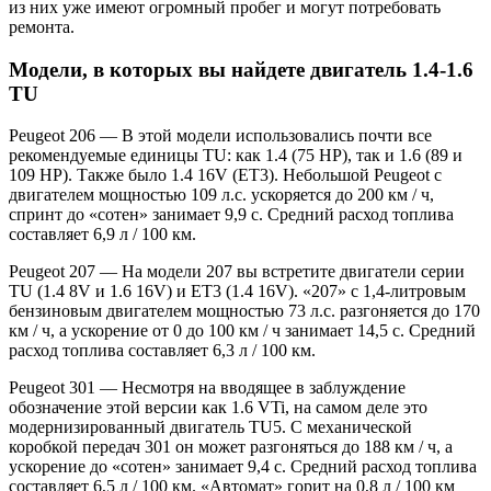
из них уже имеют огромный пробег и могут потребовать
ремонта.
Модели, в которых вы найдете двигатель 1.4-1.6
TU
Peugeot 206 — В этой модели использовались почти все
рекомендуемые единицы TU: как 1.4 (75 HP), так и 1.6 (89 и
109 HP). Также было 1.4 16V (ET3). Небольшой Peugeot с
двигателем мощностью 109 л.с. ускоряется до 200 км / ч,
спринт до «сотен» занимает 9,9 с. Средний расход топлива
составляет 6,9 л / 100 км.
Peugeot 207 — На модели 207 вы встретите двигатели серии
TU (1.4 8V и 1.6 16V) и ET3 (1.4 16V). «207» с 1,4-литровым
бензиновым двигателем мощностью 73 л.с. разгоняется до 170
км / ч, а ускорение от 0 до 100 км / ч занимает 14,5 с. Средний
расход топлива составляет 6,3 л / 100 км.
Peugeot 301 — Несмотря на вводящее в заблуждение
обозначение этой версии как 1.6 VTi, на самом деле это
модернизированный двигатель TU5. С механической
коробкой передач 301 он может разгоняться до 188 км / ч, а
ускорение до «сотен» занимает 9,4 с. Средний расход топлива
составляет 6,5 л / 100 км. «Автомат» горит на 0,8 л / 100 км