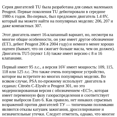
Серия двигателей TU была разработана для самых маленьких
Peugeot. Первые поколения TU дебютировали в середине
1980-х годов. Во-первых, был предложен двигатель 1.4 8V,
который вы можете найти на популярных моделях: 206, 207 и
даже компактных 307.
Этот двигатель имеет 16-клапанный вариант, но, несмотря на
многие общие особенности, он уже имеет другое обозначение
(ET3, дебют Peugeot 206 в 2004 году) и немного менее хорошо
оценен (бывает, что он сжигает больше масла, чем он должен).
Двигатель TU5 (пункт 1.6) также имеет версию с 8 и 16
клапанами.
Первый имеет 95 л.с., а версия 16V имеет мощность: 109, 115,
118 или 125 л.с. Это также очень популярное устройство,
которое вы встретите во многих популярных моделях. Во
всяком случае, PSA по-прежнему использует двигатель в
седанах: Citroën C-Elysée и Peugeot 301, но это
модернизированная версия с обозначением «EC5», которая
имеет переменную фазу газораспределения и соответствует
норме выбросов Euro 6. Как правило, нет никаких серьезных
возражений против двигателей ТУ — типичными поломками
являются отказы катушек зажигания, дросселирование и
незначительные утечки. Следует отметить, однако, что многие