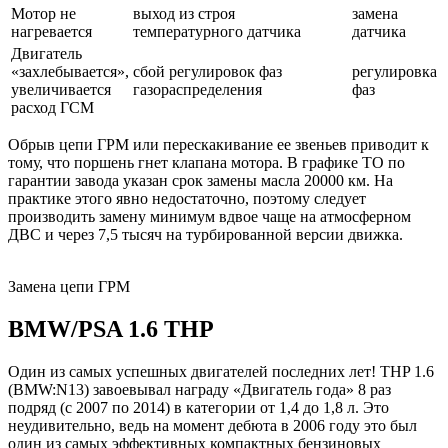
Мотор не
выход из строя
замена
нагревается
температурного датчика
датчика
Двигатель
«захлебывается»,
сбой регулировок фаз
регулировка
увеличивается
газораспределения
фаз
расход ГСМ
Обрыв цепи ГРМ или перескакивание ее звеньев приводит к
тому, что поршень гнет клапана мотора. В графике ТО по
гарантии завода указан срок замены масла 20000 км. На
практике этого явно недостаточно, поэтому следует
производить замену минимум вдвое чаще на атмосферном
ДВС и через 7,5 тысяч на турбированной версии движка.
Замена цепи ГРМ
BMW/PSA 1.6 THP
Один из самых успешных двигателей последних лет! THP 1.6
(BMW:N13) завоевывал награду «Двигатель года» 8 раз
подряд (с 2007 по 2014) в категории от 1,4 до 1,8 л. Это
неудивительно, ведь на момент дебюта в 2006 году это был
один из самых эффективных компактных бензиновых