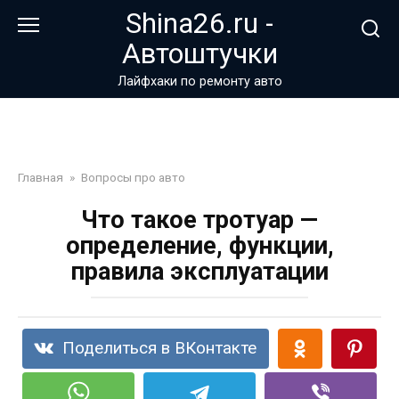
Перейти
Shina26.ru -
к
Автоштучки
контенту
Лайфхаки по ремонту авто
Главная
»
Вопросы про авто
Что такое тротуар —
определение, функции,
правила эксплуатации
Поделиться в ВКонтакте