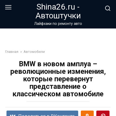
Перейти
Shina26.ru -
к
Автоштучки
контенту
Лайфхаки по ремонту авто
Главная
»
Автомобили
BMW в новом амплуа –
революционные изменения,
которые перевернут
представление о
классическом автомобиле