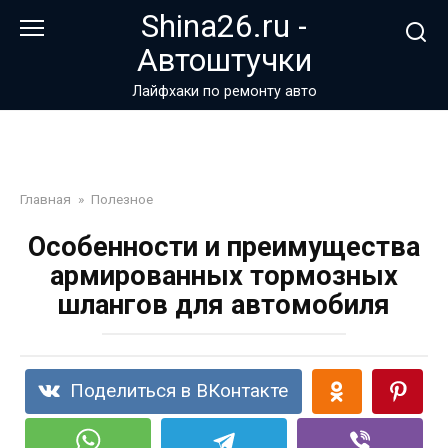
Перейти
Shina26.ru -
к
Автоштучки
контенту
Лайфхаки по ремонту авто
Главная
»
Полезное
Особенности и преимущества
армированных тормозных
шлангов для автомобиля
Поделиться в ВКонтакте