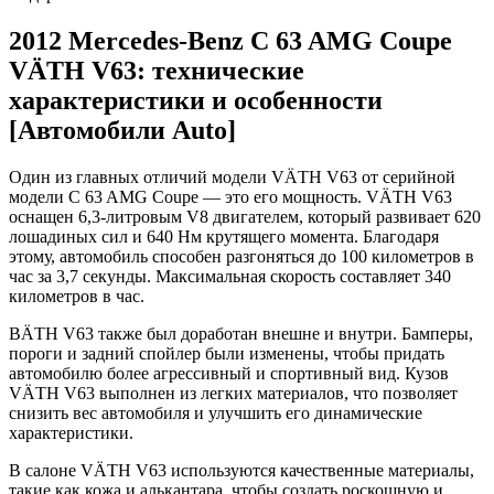
2012 Mercedes-Benz C 63 AMG Coupe
VÄTH V63: технические
характеристики и особенности
[Автомобили Auto]
Один из главных отличий модели VÄTH V63 от серийной
модели C 63 AMG Coupe — это его мощность. VÄTH V63
оснащен 6,3-литровым V8 двигателем, который развивает 620
лошадиных сил и 640 Нм крутящего момента. Благодаря
этому, автомобиль способен разгоняться до 100 километров в
час за 3,7 секунды. Максимальная скорость составляет 340
километров в час.
ВÄTH V63 также был доработан внешне и внутри. Бамперы,
пороги и задний спойлер были изменены, чтобы придать
автомобилю более агрессивный и спортивный вид. Кузов
VÄTH V63 выполнен из легких материалов, что позволяет
снизить вес автомобиля и улучшить его динамические
характеристики.
В салоне VÄTH V63 используются качественные материалы,
такие как кожа и алькантара, чтобы создать роскошную и