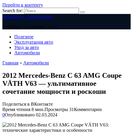
Перейти к контенту
Search for:
Shina26.ru - Автоштучки
Лайфхаки по ремонту авто
Полезное
Эксплуатация авто
Уход за авто
Автомобили
Главная
»
Автомобили
2012 Mercedes-Benz C 63 AMG Coupe
VÄTH V63 — ультимативное
сочетание мощности и роскоши
Поделиться в ВКонтакте
Время чтения
8 мин.
Просмотры
31
Комментарии
0
Опубликовано
02.03.2024