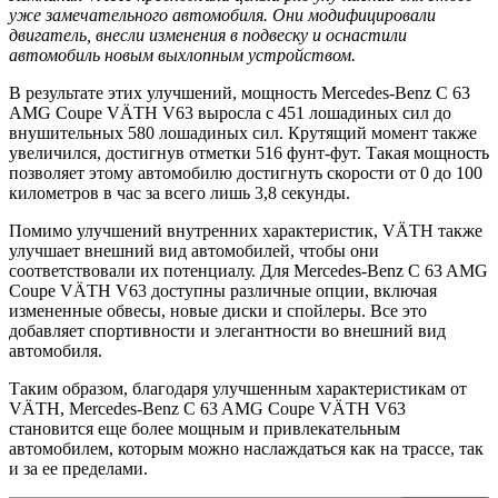
уже замечательного автомобиля. Они модифицировали
двигатель, внесли изменения в подвеску и оснастили
автомобиль новым выхлопным устройством.
В результате этих улучшений, мощность Mercedes-Benz C 63
AMG Coupe VÄTH V63 выросла с 451 лошадиных сил до
внушительных 580 лошадиных сил. Крутящий момент также
увеличился, достигнув отметки 516 фунт-фут. Такая мощность
позволяет этому автомобилю достигнуть скорости от 0 до 100
километров в час за всего лишь 3,8 секунды.
Помимо улучшений внутренних характеристик, VÄTH также
улучшает внешний вид автомобилей, чтобы они
соответствовали их потенциалу. Для Mercedes-Benz C 63 AMG
Coupe VÄTH V63 доступны различные опции, включая
измененные обвесы, новые диски и спойлеры. Все это
добавляет спортивности и элегантности во внешний вид
автомобиля.
Таким образом, благодаря улучшенным характеристикам от
VÄTH, Mercedes-Benz C 63 AMG Coupe VÄTH V63
становится еще более мощным и привлекательным
автомобилем, которым можно наслаждаться как на трассе, так
и за ее пределами.