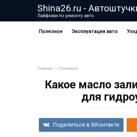
Перейти
Shina26.ru - Автоштучк
к
Лайфхаки по ремонту авто
контенту
Полезное
Эксплуатация авто
Ухо
Главная
»
Полезное
Какое масло зал
для гидро
Поделиться в ВКонтакте