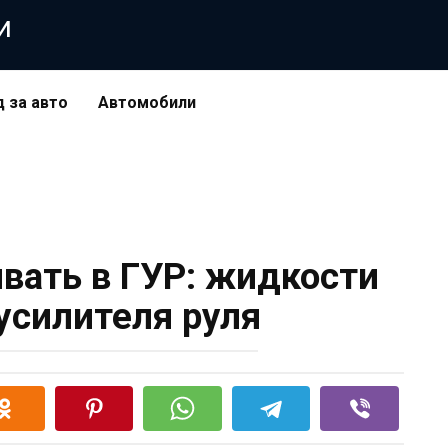
и
д за авто
Автомобили
ивать в ГУР: жидкости
усилителя руля