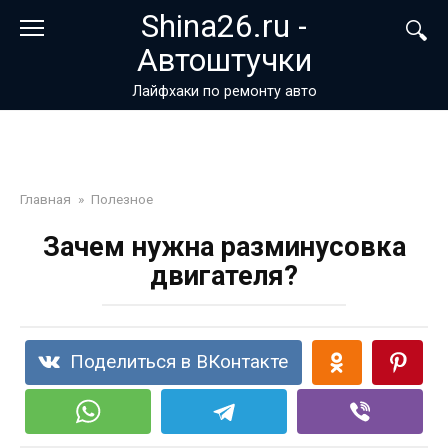
Перейти
Shina26.ru -
к
Автоштучки
контенту
Лайфхаки по ремонту авто
Главная
»
Полезное
Зачем нужна разминусовка
двигателя?
Поделиться в ВКонтакте