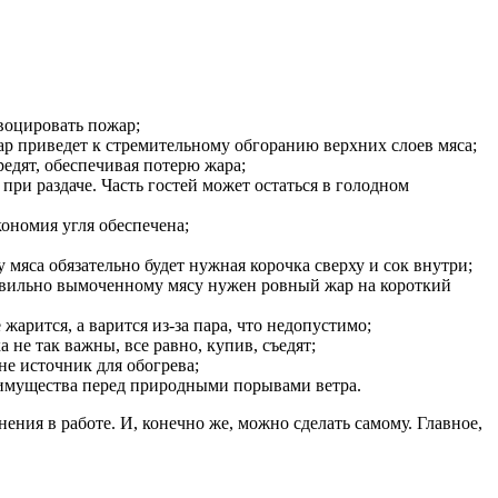
овоцировать пожар;
ар приведет к стремительному обгоранию верхних слоев мяса;
едят, обеспечивая потерю жара;
при раздаче. Часть гостей может остаться в голодном
кономия угля обеспечена;
мяса обязательно будет нужная корочка сверху и сок внутри;
равильно вымоченному мясу нужен ровный жар на короткий
арится, а варится из-за пара, что недопустимо;
не так важны, все равно, купив, съедят;
не источник для обогрева;
еимущества перед природными порывами ветра.
ения в работе. И, конечно же, можно сделать самому. Главное,