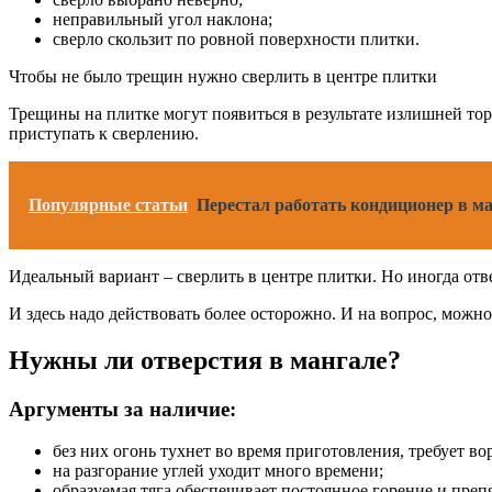
неправильный угол наклона;
сверло скользит по ровной поверхности плитки.
Чтобы не было трещин нужно сверлить в центре плитки
Трещины на плитке могут появиться в результате излишней тор
приступать к сверлению.
Популярные статьи
Перестал работать кондиционер в 
Идеальный вариант – сверлить в центре плитки. Но иногда от
И здесь надо действовать более осторожно. И на вопрос, можно
Нужны ли отверстия в мангале?
Аргументы за наличие:
без них огонь тухнет во время приготовления, требует вор
на разгорание углей уходит много времени;
образуемая тяга обеспечивает постоянное горение и пре