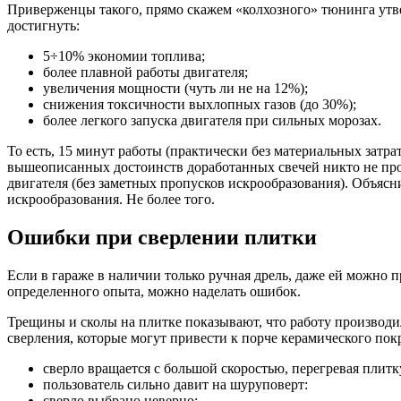
Приверженцы такого, прямо скажем «колхозного» тюнинга утв
достигнуть:
5÷10% экономии топлива;
более плавной работы двигателя;
увеличения мощности (чуть ли не на 12%);
снижения токсичности выхлопных газов (до 30%);
более легкого запуска двигателя при сильных морозах.
То есть, 15 минут работы (практически без материальных зат
вышеописанных достоинств доработанных свечей никто не прово
двигателя (без заметных пропусков искрообразования). Объясни
искрообразования. Не более того.
Ошибки при сверлении плитки
Если в гараже в наличии только ручная дрель, даже ей можно п
определенного опыта, можно наделать ошибок.
Трещины и сколы на плитке показывают, что работу производи
сверления, которые могут привести к порче керамического по
сверло вращается с большой скоростью, перегревая плитк
пользователь сильно давит на шуруповерт:
сверло выбрано неверно;