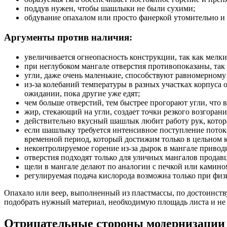
поддув нужен, чтобы шашлыки не были сухими;
обдувание опахалом или просто фанеркой утомительно и
Аргументы против наличия:
увеличивается огнеопасность конструкции, так как мелки
при неглубоком мангале отверстия противопоказаны, так
угли, даже очень маленькие, способствуют равномерному
из-за колебаний температуры в разных участках корпуса о
ожидании, пока другие уже едят;
чем больше отверстий, тем быстрее прогорают угли, что 
жир, стекающий на угли, создает точки резкого возгора
действительно вкусный шашлык любит работу рук, которая
если шашлыку требуется интенсивное поступление поток
временной период, который достижим только в цельном 
неконтролируемое горение из-за дырок в мангале приводи
отверстия подходят только для уличных мангалов продавц
щели в мангале делают по аналогии с печкой или камином
регулируемая подача кислорода возможна только при фи
Опахало или веер, выполненный из пластмассы, по достоинству 
подобрать нужный материал, необходимую площадь листа и не 
Отрицательные стороны модернизации 