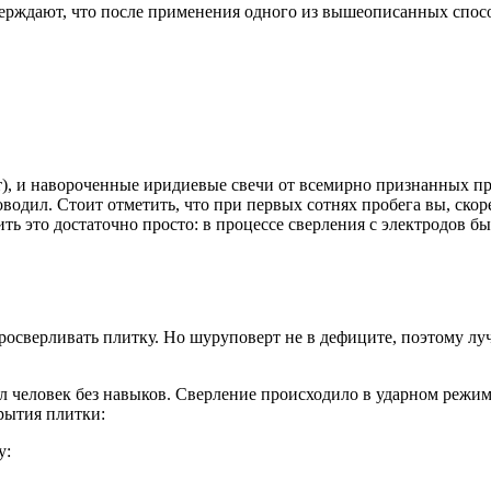
ерждают, что после применения одного из вышеописанных спосо
рат), и навороченные иридиевые свечи от всемирно признанных 
дил. Стоит отметить, что при первых сотнях пробега вы, скоре
ть это достаточно просто: в процессе сверления с электродов бы
росверливать плитку. Но шуруповерт не в дефиците, поэтому луч
л человек без навыков. Сверление происходило в ударном режим
крытия плитки:
у: