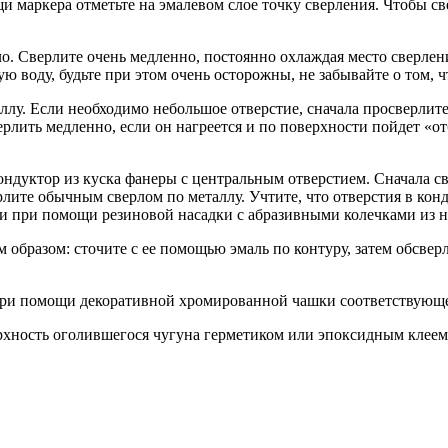
 маркера отметьте на эмалевом слое точку сверления. Чтобы св
. Сверлите очень медленно, постоянно охлаждая место сверления
ю воду, будьте при этом очень осторожны, не забывайте о том, 
лу. Если необходимо небольшое отверстие, сначала просверлите 
ерлить медленно, если он нагреется и по поверхности пойдет «о
ондуктор из куска фанеры с центральным отверстием. Сначала св
лите обычным сверлом по металлу. Учтите, что отверстия в конд
три при помощи резиновой насадки с абразивными колечками из 
образом: сточите с ее помощью эмаль по контуру, затем обсвер
ия при помощи декоративной хромированной чашки соответствующ
рхность оголившегося чугуна герметиком или эпоксидным клеем,