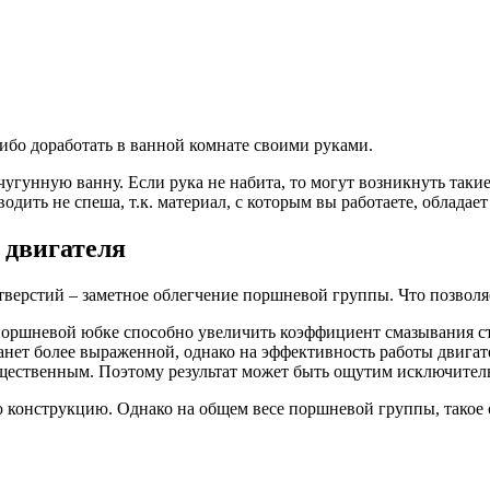
ибо доработать в ванной комнате своими руками.
 чугунную ванну. Если рука не набита, то могут возникнуть так
одить не спеша, т.к. материал, с которым вы работаете, обладае
 двигателя
верстий – заметное облегчение поршневой группы. Что позволя
поршневой юбке способно увеличить коэффициент смазывания ст
анет более выраженной, однако на эффективность работы двигател
щественным. Поэтому результат может быть ощутим исключитель
 конструкцию. Однако на общем весе поршневой группы, такое 