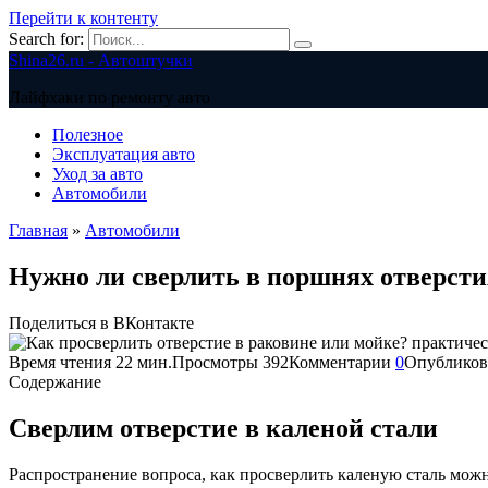
Перейти к контенту
Search for:
Shina26.ru - Автоштучки
Лайфхаки по ремонту авто
Полезное
Эксплуатация авто
Уход за авто
Автомобили
Главная
»
Автомобили
Нужно ли сверлить в поршнях отверст
Поделиться в ВКонтакте
Время чтения
22 мин.
Просмотры
392
Комментарии
0
Опубликов
Содержание
Сверлим отверстие в каленой стали
Распространение вопроса, как просверлить каленую сталь можн