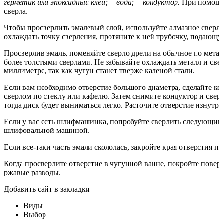
герметик или эпоксидный клей;
— вода;
— кондуктор.
При помощи
сверла.
Чтобы просверлить эмалевый слой, используйте алмазное сверло
охлаждать точку сверления, протяните к ней трубочку, подающу
Просверлив эмаль, поменяйте сверло дрели на обычное по метал
более толстыми сверлами. Не забывайте охлаждать металл и св
миллиметре, так как чугун станет тверже каленой стали.
Если вам необходимо отверстие большого диаметра, сделайте к
сверлом по стеклу или кафелю. Затем снимите кондуктор и свер
тогда диск будет выниматься легко. Расточите отверстие изну
Если у вас есть шлифмашинка, попробуйте сверлить следующим 
шлифовальной машиной.
Если все-таки часть эмали скололась, закройте края отверст
Когда просверлите отверстие в чугунной ванне, покройте пове
ржавые разводы.
Добавить сайт в закладки
Виды
Выбор