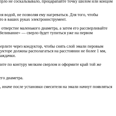
ерло не соскальзывало, процарапайте точку шилом или концом
 водой, не позволяя ему нагреваться. Для того, чтобы
что в ваших руках электроинструмент.
отверстие маленького диаметра, а затем его рассверливайте
тбеливание» — сверло будет тупиться уже на первом
ерлите через кондуктор, чтобы снять слой эмали перовым
укторе должны располагаться на расстоянии не более 1 мм,
наждачки.
лите по контуру мелким сверлом и оформите край той же
его диаметра.
 иначе после установки смесителя на эмали начнут появляться