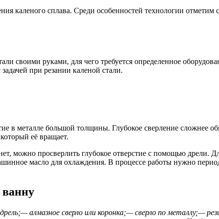
ния каленого сплава. Среди особенностей технологии отметим
али своими руками, для чего требуется определенное оборудова
 задачей при резании каленой стали.
тие в металле большой толщины. Глубокое сверление сложнее о
 который её вращает.
ет, можно просверлить глубокое отверстие с помощью дрели. Д
ашинное масло для охлаждения. В процессе работы нужно период
 ванну
дрель;
— алмазное сверло или коронка;
— сверло по металлу;
— рез