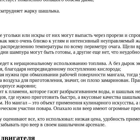
 затрудняет жарку шашлыка.
е угольки или искры от них могут выпасть через прорези и спр
 как мясо очень близко к углям и интенсивный неуправляемый ж
 распределению температуры по всему периметру очага. Щели вр
дни шампура могут быть готовы, а другие еще нет, что неудобно 
ведет к нерациональному использованию топлива. А без дырок э
ния, благодаря непредвиденному поступлению кислорода;
 нужна при обмахивании рабочей поверхности мангала, тогда у 
а воздуха для приготовления, значит, он плохо замаринован. П
корпусе жаровни;
т к пламени, которое гасят разбрызгиванием воды, и шашлык не ж
ов, где нужно приготовить быстро, а вкусовые качества шашлыка 
. Но мангал – это объект применения кулинарного искусства, а 
зическом участии повара. Опахало или веер имеют огромные пр
оценивают все, кто использовал: низкая цена, удобность примен
забывать про веер в своем шашлычном арсенале.
двигателя