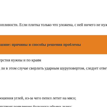
опливости. Если плитка только что уложена, с ней ничего не ну
машине: причины и способы решения проблемы
верстия нужны и по краям
 ли в этом случае сверлить ударным шуруповертом, следует отве
ошения углей, из-за чего пепел летит на мясо;
пятствует появлению большого объема дыма;