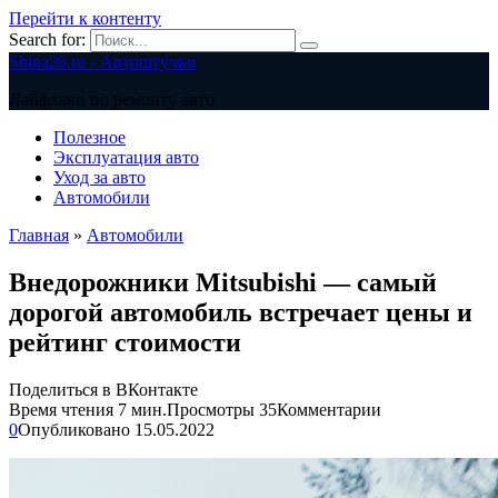
Перейти к контенту
Search for:
Shina26.ru - Автоштучки
Лайфхаки по ремонту авто
Полезное
Эксплуатация авто
Уход за авто
Автомобили
Главная
»
Автомобили
Внедорожники Mitsubishi — самый
дорогой автомобиль встречает цены и
рейтинг стоимости
Поделиться в ВКонтакте
Время чтения
7 мин.
Просмотры
35
Комментарии
0
Опубликовано
15.05.2022