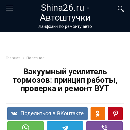
Перейти
Shina26.ru -
к
Автоштучки
контенту
Лайфхаки по ремонту авто
Главная
»
Полезное
Вакуумный усилитель
тормозов: принцип работы,
проверка и ремонт ВУТ
Поделиться в ВКонтакте