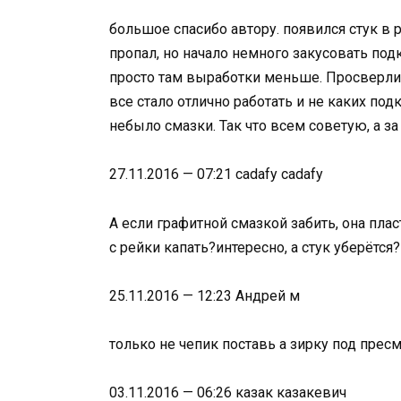
большое спасибо автору. появился стук в 
пропал, но начало немного закусовать под
просто там выработки меньше. Просверлив
все стало отлично работать и не каких по
небыло смазки. Так что всем советую, а з
27.11.2016 — 07:21 cadafy cadafy
А если графитной смазкой забить, она плас
с рейки капать?интересно, а стук уберётся?
25.11.2016 — 12:23 Андрей м
только не чепик поставь а зирку под прес
03.11.2016 — 06:26 казак казакевич