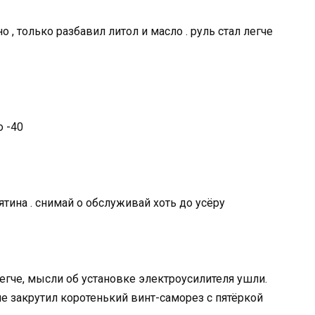
о , только разбавил литол и масло . руль стал легче
о -40
ятина . снимай о обслуживай хоть до усёру
легче, мысли об установке электроусилителя ушли.
ие закрутил коротенький винт-саморез с пятёркой