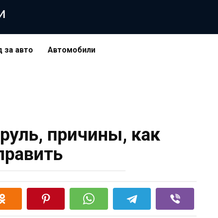
и
д за авто
Автомобили
 руль, причины, как
править