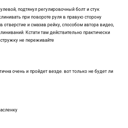
рулевой, подтянул регулировочный болт и стук
клинивать при повороте руля в правую сторону
 отверстие и смазав рейку, способом автора видео,
дклиниваний. Кстати там действительно практически
а стружку не переживайте
тична очень и пройдет везде. вот только не будет ли
масленку