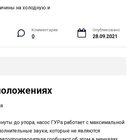
Комментарии
Опубликовано
0
28.09.2021
 положениях
са
рнуты до упора, насос ГУРа работает с максимальной
полнительные звуки, которые не являются
 автопроизводители сообщают об этом в мануалах