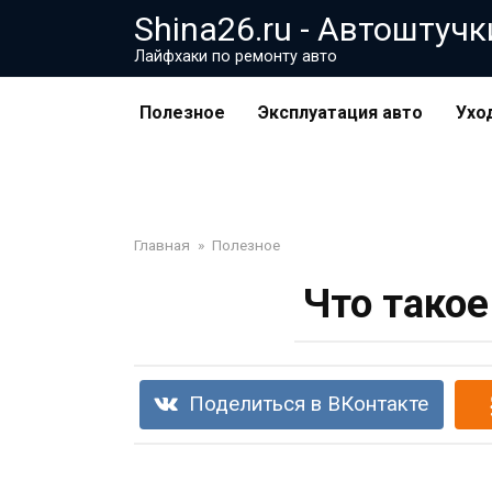
Перейти
Shina26.ru - Автоштучк
к
Лайфхаки по ремонту авто
контенту
Полезное
Эксплуатация авто
Ухо
Главная
»
Полезное
Что такое
Поделиться в ВКонтакте