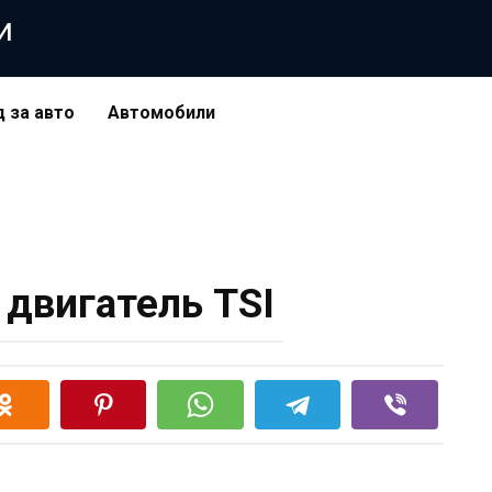
и
д за авто
Автомобили
 двигатель TSI