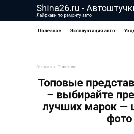
Перейти
Shina26.ru - Автоштучк
к
Лайфхаки по ремонту авто
контенту
Полезное
Эксплуатация авто
Ухо
Главная
»
Полезное
Топовые представ
– выбирайте пр
лучших марок — 
фото