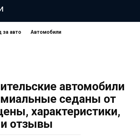
и
д за авто
Автомобили
ительские автомобили
емиальные седаны от
цены, характеристики,
 и отзывы