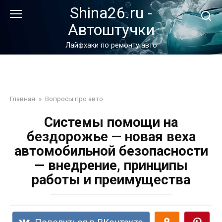
Перейти
Shina26.ru -
к
Автоштучки
контенту
Лайфхаки по ремонту авто
Главная
»
Вопросы про авто
Системы помощи на
бездорожье — новая веха
автомобильной безопасности
— внедрение, принципы
работы и преимущества