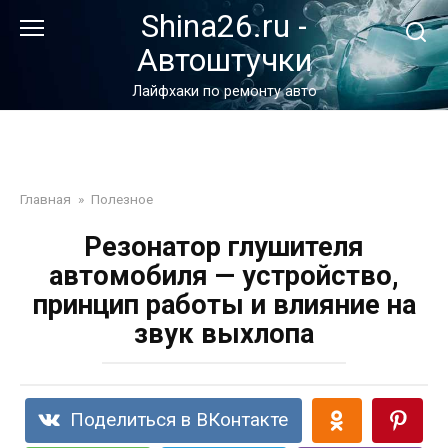
Перейти
Shina26.ru -
к
Автоштучки
контенту
Лайфхаки по ремонту авто
Главная
»
Полезное
Резонатор глушителя
автомобиля — устройство,
принцип работы и влияние на
звук выхлопа
Поделиться в ВКонтакте