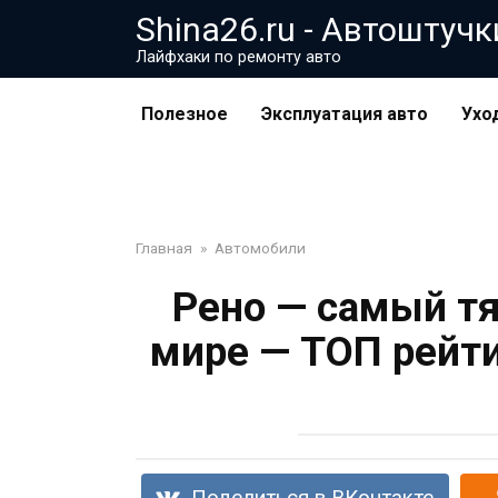
Перейти
Shina26.ru - Автоштучк
к
Лайфхаки по ремонту авто
контенту
Полезное
Эксплуатация авто
Ухо
Главная
»
Автомобили
Рено — самый т
мире — ТОП рейт