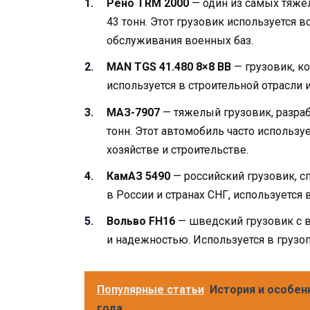
Рено TRM 2000
— один из самых тяжел
43 тонн. Этот грузовик используется 
обслуживания военных баз.
MAN TGS 41.480 8×8 BB
— грузовик, к
используется в строительной отрасли 
МАЗ-7907
— тяжелый грузовик, разраб
тонн. Этот автомобиль часто использу
хозяйстве и строительстве.
КамАЗ 5490
— российский грузовик, с
в России и странах СНГ, используется
Вольво FH16
— шведский грузовик с в
и надежностью. Используется в грузоп
Популярные статьи
История и особен
года