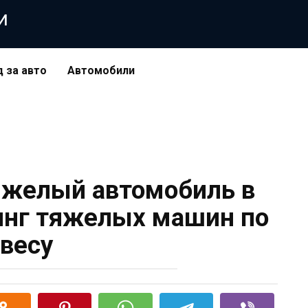
и
д за авто
Автомобили
яжелый автомобиль в
инг тяжелых машин по
весу