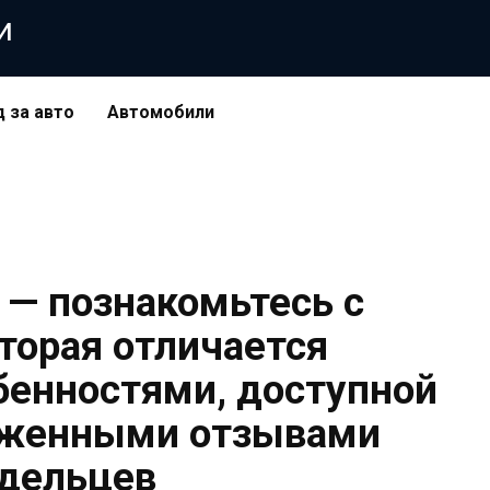
и
д за авто
Автомобили
a — познакомьтесь с
торая отличается
енностями, доступной
рженными отзывами
дельцев