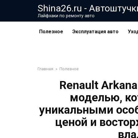
Перейти
Shina26.ru - Автоштучк
к
Лайфхаки по ремонту авто
контенту
Полезное
Эксплуатация авто
Ухо
Главная
»
Полезное
Renault Arkan
моделью, ко
уникальными особ
ценой и восто
вла